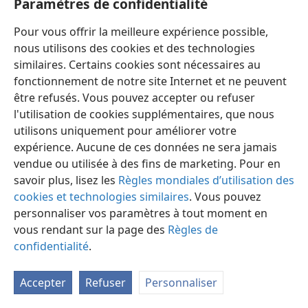
Paramètres de confidentialité
Pour vous offrir la meilleure expérience possible,
nous utilisons des cookies et des technologies
similaires. Certains cookies sont nécessaires au
fonctionnement de notre site Internet et ne peuvent
Français
Préférences
être refusés. Vous pouvez accepter ou refuser
Copyright
© 2026 Watch Tower Bible and Tract Society of Pennsylvania
l'utilisation de cookies supplémentaires, que nous
Conditions d’utilisation
Règles de confidentialité
utilisons uniquement pour améliorer votre
Paramètres de confidentialité
Se connecter
JW.ORG
expérience. Aucune de ces données ne sera jamais
vendue ou utilisée à des fins de marketing. Pour en
savoir plus, lisez les
Règles mondiales d’utilisation des
cookies et technologies similaires
. Vous pouvez
personnaliser vos paramètres à tout moment en
vous rendant sur la page des
Règles de
confidentialité
.
Accepter
Refuser
Personnaliser