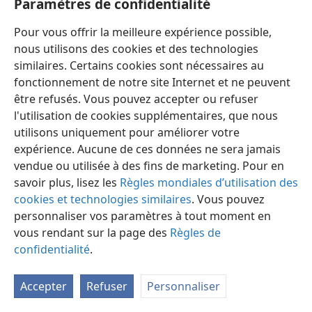
Paramètres de confidentialité
Pour vous offrir la meilleure expérience possible,
nous utilisons des cookies et des technologies
similaires. Certains cookies sont nécessaires au
fonctionnement de notre site Internet et ne peuvent
Français
Préférences
être refusés. Vous pouvez accepter ou refuser
Copyright
© 2026 Watch Tower Bible and Tract Society of Pennsylvania
l'utilisation de cookies supplémentaires, que nous
Conditions d’utilisation
Règles de confidentialité
utilisons uniquement pour améliorer votre
Paramètres de confidentialité
Se connecter
JW.ORG
expérience. Aucune de ces données ne sera jamais
vendue ou utilisée à des fins de marketing. Pour en
savoir plus, lisez les
Règles mondiales d’utilisation des
cookies et technologies similaires
. Vous pouvez
personnaliser vos paramètres à tout moment en
vous rendant sur la page des
Règles de
confidentialité
.
Accepter
Refuser
Personnaliser