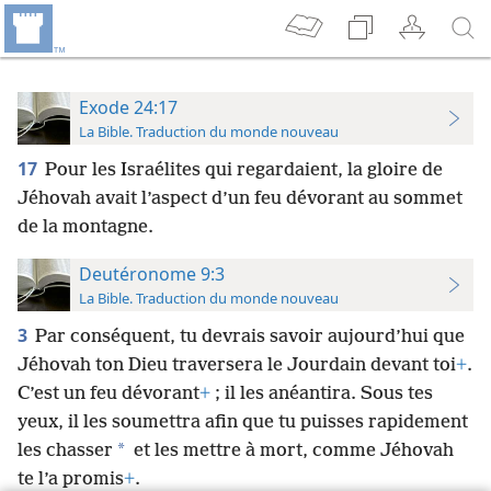
Exode 24:17
La Bible. Traduction du monde nouveau
17
Pour les Israélites qui regardaient, la gloire de
Jéhovah avait l’aspect d’un feu dévorant au sommet
de la montagne.
Deutéronome 9:3
La Bible. Traduction du monde nouveau
3
Par conséquent, tu devrais savoir aujourd’hui que
Jéhovah ton Dieu traversera le Jourdain devant toi
+
.
C’est un feu dévorant
+
; il les anéantira. Sous tes
yeux, il les soumettra afin que tu puisses rapidement
*
les chasser
et les mettre à mort, comme Jéhovah
te l’a promis
+
.