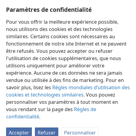
Paramètres de confidentialité
Hébreux 12:29
La Bible. Traduction du monde nouveau
Pour vous offrir la meilleure expérience possible,
29
Car notre Dieu est un feu dévorant
+
.
nous utilisons des cookies et des technologies
similaires. Certains cookies sont nécessaires au
fonctionnement de notre site Internet et ne peuvent
être refusés. Vous pouvez accepter ou refuser
l'utilisation de cookies supplémentaires, que nous
Français
Préférences
utilisons uniquement pour améliorer votre
expérience. Aucune de ces données ne sera jamais
Copyright
© 2026 Watch Tower Bible and Tract Society of Pennsylvania
Conditions d’utilisation
Règles de confidentialité
vendue ou utilisée à des fins de marketing. Pour en
Paramètres de confidentialité
Se connecter
JW.ORG
savoir plus, lisez les
Règles mondiales d’utilisation des
cookies et technologies similaires
. Vous pouvez
personnaliser vos paramètres à tout moment en
vous rendant sur la page des
Règles de
confidentialité
.
Accepter
Refuser
Personnaliser