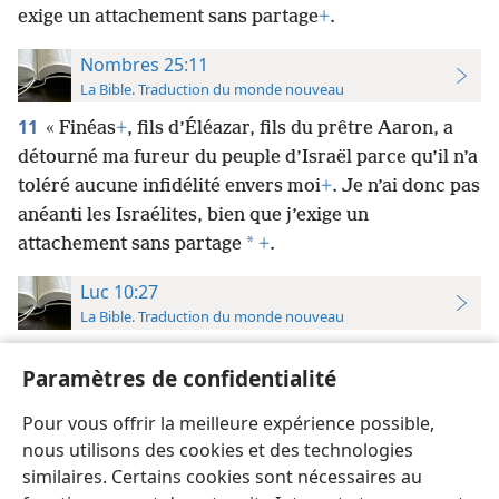
exige un attachement sans partage
+
.
Nombres 25:11
La Bible. Traduction du monde nouveau
11
« Finéas
+
, fils d’Éléazar, fils du prêtre Aaron, a
détourné ma fureur du peuple d’Israël parce qu’il n’a
toléré aucune infidélité envers moi
+
. Je n’ai donc pas
anéanti les Israélites, bien que j’exige un
*
attachement sans partage
+
.
Luc 10:27
La Bible. Traduction du monde nouveau
27
*
Il répondit : « “Tu dois aimer Jéhovah
ton Dieu
Paramètres de confidentialité
*
de tout ton cœur, de toute ton âme
, de toute ta
force et de toute ta pensée
+
”, et “ton prochain
Pour vous offrir la meilleure expérience possible,
comme toi-​même
+
”. »
nous utilisons des cookies et des technologies
similaires. Certains cookies sont nécessaires au