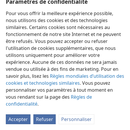
Paramètres de confidentialité
Pour vous offrir la meilleure expérience possible,
nous utilisons des cookies et des technologies
similaires. Certains cookies sont nécessaires au
fonctionnement de notre site Internet et ne peuvent
Français
Préférences
être refusés. Vous pouvez accepter ou refuser
Copyright
© 2026 Watch Tower Bible and Tract Society of Pennsylvania
l'utilisation de cookies supplémentaires, que nous
Conditions d’utilisation
Règles de confidentialité
utilisons uniquement pour améliorer votre
Paramètres de confidentialité
Se connecter
JW.ORG
expérience. Aucune de ces données ne sera jamais
vendue ou utilisée à des fins de marketing. Pour en
savoir plus, lisez les
Règles mondiales d’utilisation des
cookies et technologies similaires
. Vous pouvez
personnaliser vos paramètres à tout moment en
vous rendant sur la page des
Règles de
confidentialité
.
Accepter
Refuser
Personnaliser