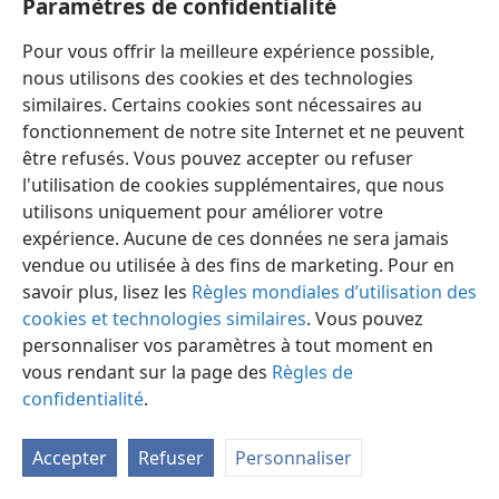
Paramètres de confidentialité
Pour vous offrir la meilleure expérience possible,
nous utilisons des cookies et des technologies
similaires. Certains cookies sont nécessaires au
fonctionnement de notre site Internet et ne peuvent
Français
Préférences
être refusés. Vous pouvez accepter ou refuser
Copyright
© 2026 Watch Tower Bible and Tract Society of Pennsylvania
l'utilisation de cookies supplémentaires, que nous
Conditions d’utilisation
Règles de confidentialité
utilisons uniquement pour améliorer votre
Paramètres de confidentialité
Se connecter
JW.ORG
expérience. Aucune de ces données ne sera jamais
vendue ou utilisée à des fins de marketing. Pour en
savoir plus, lisez les
Règles mondiales d’utilisation des
cookies et technologies similaires
. Vous pouvez
personnaliser vos paramètres à tout moment en
vous rendant sur la page des
Règles de
confidentialité
.
Accepter
Refuser
Personnaliser