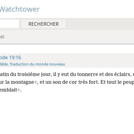
Watchtower
NS
ode 19:16
Bible. Traduction du monde nouveau
tin du troisième jour, il y eut du tonnerre et des éclairs,
ur la montagne
+
,
et un son de cor très fort. Et tout le peu
emblait
+
.