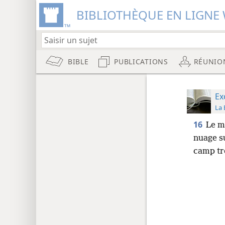
BIBLIOTHÈQUE EN LIGNE 
BIBLE
PUBLICATIONS
RÉUNIO
Ex
La 
16
Le ma
nuage s
camp tr