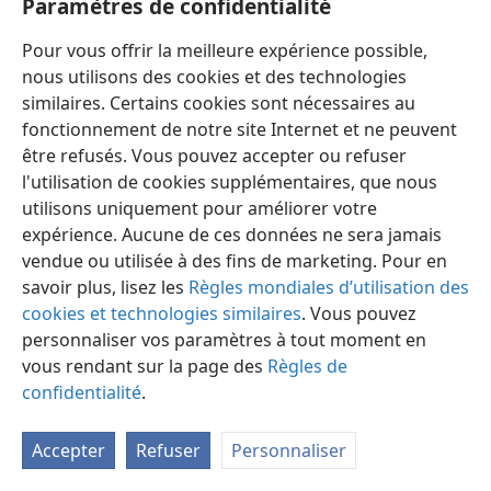
Paramètres de confidentialité
Pour vous offrir la meilleure expérience possible,
nous utilisons des cookies et des technologies
similaires. Certains cookies sont nécessaires au
fonctionnement de notre site Internet et ne peuvent
Français
Préférences
être refusés. Vous pouvez accepter ou refuser
Copyright
© 2026 Watch Tower Bible and Tract Society of Pennsylvania
l'utilisation de cookies supplémentaires, que nous
Conditions d’utilisation
Règles de confidentialité
utilisons uniquement pour améliorer votre
Paramètres de confidentialité
Se connecter
JW.ORG
expérience. Aucune de ces données ne sera jamais
vendue ou utilisée à des fins de marketing. Pour en
savoir plus, lisez les
Règles mondiales d’utilisation des
cookies et technologies similaires
. Vous pouvez
personnaliser vos paramètres à tout moment en
vous rendant sur la page des
Règles de
confidentialité
.
Accepter
Refuser
Personnaliser