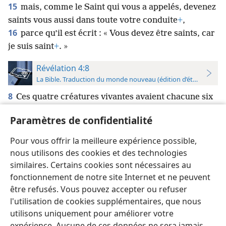
15
mais, comme le Saint qui vous a appelés, devenez
saints vous aussi dans toute votre conduite
+
,
16
parce qu’il est écrit : « Vous devez être saints, car
je suis saint
+
. »
Révélation 4:8
La Bible. Traduction du monde nouveau (édition d’étude)
8
Ces quatre créatures vivantes avaient chacune six
ailes, qui étaient pleines d’yeux par-dessus et par-
Paramètres de confidentialité
dessous
+
. Et jour et nuit, elles disent sans arrêt :
*
« Saint, saint, saint est Jéhovah
+
Dieu, le Tout-
Pour vous offrir la meilleure expérience possible,
Puissant, qui était et qui est et qui vient
+
. »
nous utilisons des cookies et des technologies
similaires. Certains cookies sont nécessaires au
fonctionnement de notre site Internet et ne peuvent
être refusés. Vous pouvez accepter ou refuser
l'utilisation de cookies supplémentaires, que nous
Français
Préférences
utilisons uniquement pour améliorer votre
expérience. Aucune de ces données ne sera jamais
Copyright
© 2026 Watch Tower Bible and Tract Society of Pennsylvania