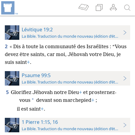
Lévitique 19:2
La Bible. Traduction du monde nouveau (édition d’étude)
2
« Dis à toute la communauté des Israélites : “Vous
devez être saints, car moi, Jéhovah votre Dieu, je
suis saint
+
.
Psaume 99:5
La Bible. Traduction du monde nouveau (édition d’étude)
5
Glorifiez Jéhovah notre Dieu
+
et prosternez-
*
vous
devant son marchepied
+
;
il est saint
+
.
1 Pierre 1:15, 16
La Bible. Traduction du monde nouveau (édition d’étude)