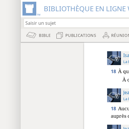
BIBLIOTHÈQUE EN LIGNE 
BIBLE
PUBLICATIONS
RÉUNIO
Is
La 
18
À qu
À 
Je
La 
18
Aucu
auprès 
Je