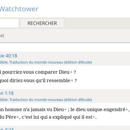
Watchtower
NS
aïe 40:18
Bible. Traduction du monde nouveau (édition d’étude)
i pourriez-vous comparer Dieu
+
?
quoi diriez-vous qu’il ressemble
+
?
an 1:18
Bible. Traduction du monde nouveau (édition d’étude)
n homme n’a jamais vu Dieu
+
; le dieu unique-engendré
+
du Père
+
, c’est lui qui a expliqué qui il est
+
.
an 4:24