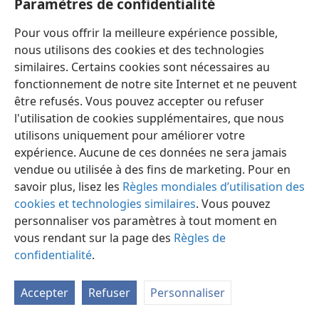
Paramètres de confidentialité
Pour vous offrir la meilleure expérience possible,
nous utilisons des cookies et des technologies
similaires. Certains cookies sont nécessaires au
fonctionnement de notre site Internet et ne peuvent
Français
Préférences
être refusés. Vous pouvez accepter ou refuser
Copyright
© 2026 Watch Tower Bible and Tract Society of Pennsylvania
l'utilisation de cookies supplémentaires, que nous
Conditions d’utilisation
Règles de confidentialité
utilisons uniquement pour améliorer votre
Paramètres de confidentialité
Se connecter
JW.ORG
expérience. Aucune de ces données ne sera jamais
vendue ou utilisée à des fins de marketing. Pour en
savoir plus, lisez les
Règles mondiales d’utilisation des
cookies et technologies similaires
. Vous pouvez
personnaliser vos paramètres à tout moment en
vous rendant sur la page des
Règles de
confidentialité
.
Accepter
Refuser
Personnaliser