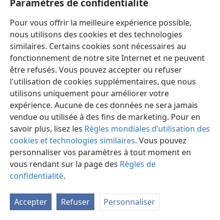
Paramètres de confidentialité
Pour vous offrir la meilleure expérience possible,
nous utilisons des cookies et des technologies
similaires. Certains cookies sont nécessaires au
fonctionnement de notre site Internet et ne peuvent
Français
Préférences
être refusés. Vous pouvez accepter ou refuser
Copyright
© 2026 Watch Tower Bible and Tract Society of Pennsylvania
l'utilisation de cookies supplémentaires, que nous
Conditions d’utilisation
Règles de confidentialité
utilisons uniquement pour améliorer votre
Paramètres de confidentialité
Se connecter
JW.ORG
expérience. Aucune de ces données ne sera jamais
vendue ou utilisée à des fins de marketing. Pour en
savoir plus, lisez les
Règles mondiales d’utilisation des
cookies et technologies similaires
. Vous pouvez
personnaliser vos paramètres à tout moment en
vous rendant sur la page des
Règles de
confidentialité
.
Accepter
Refuser
Personnaliser