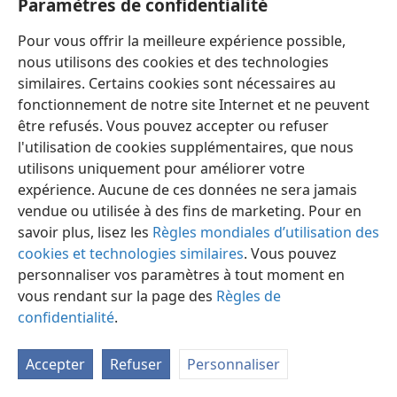
Paramètres de confidentialité
Pour vous offrir la meilleure expérience possible,
nous utilisons des cookies et des technologies
similaires. Certains cookies sont nécessaires au
fonctionnement de notre site Internet et ne peuvent
Français
Préférences
être refusés. Vous pouvez accepter ou refuser
Copyright
© 2026 Watch Tower Bible and Tract Society of Pennsylvania
l'utilisation de cookies supplémentaires, que nous
Conditions d’utilisation
Règles de confidentialité
utilisons uniquement pour améliorer votre
Paramètres de confidentialité
Se connecter
JW.ORG
expérience. Aucune de ces données ne sera jamais
vendue ou utilisée à des fins de marketing. Pour en
savoir plus, lisez les
Règles mondiales d’utilisation des
cookies et technologies similaires
. Vous pouvez
personnaliser vos paramètres à tout moment en
vous rendant sur la page des
Règles de
confidentialité
.
Accepter
Refuser
Personnaliser