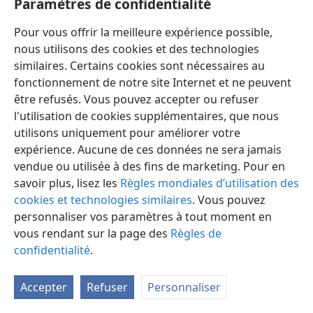
Paramètres de confidentialité
Pour vous offrir la meilleure expérience possible,
nous utilisons des cookies et des technologies
similaires. Certains cookies sont nécessaires au
fonctionnement de notre site Internet et ne peuvent
Français
Préférences
être refusés. Vous pouvez accepter ou refuser
Copyright
© 2026 Watch Tower Bible and Tract Society of Pennsylvania
l'utilisation de cookies supplémentaires, que nous
Conditions d’utilisation
Règles de confidentialité
utilisons uniquement pour améliorer votre
Paramètres de confidentialité
Se connecter
JW.ORG
expérience. Aucune de ces données ne sera jamais
vendue ou utilisée à des fins de marketing. Pour en
savoir plus, lisez les
Règles mondiales d’utilisation des
cookies et technologies similaires
. Vous pouvez
personnaliser vos paramètres à tout moment en
vous rendant sur la page des
Règles de
confidentialité
.
Accepter
Refuser
Personnaliser