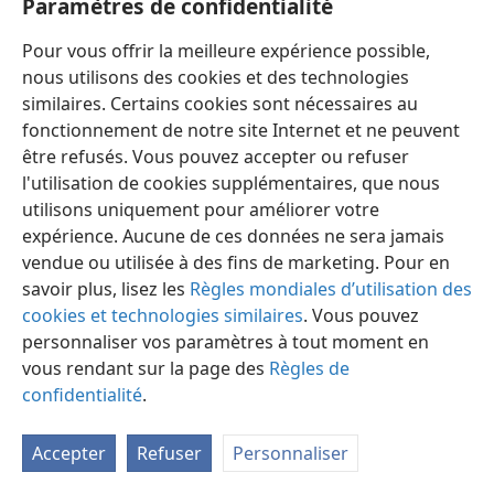
Paramètres de confidentialité
Pour vous offrir la meilleure expérience possible,
nous utilisons des cookies et des technologies
similaires. Certains cookies sont nécessaires au
fonctionnement de notre site Internet et ne peuvent
Français
Préférences
être refusés. Vous pouvez accepter ou refuser
Copyright
© 2026 Watch Tower Bible and Tract Society of Pennsylvania
l'utilisation de cookies supplémentaires, que nous
Conditions d’utilisation
Règles de confidentialité
utilisons uniquement pour améliorer votre
Paramètres de confidentialité
Se connecter
JW.ORG
expérience. Aucune de ces données ne sera jamais
vendue ou utilisée à des fins de marketing. Pour en
savoir plus, lisez les
Règles mondiales d’utilisation des
cookies et technologies similaires
. Vous pouvez
personnaliser vos paramètres à tout moment en
vous rendant sur la page des
Règles de
confidentialité
.
Accepter
Refuser
Personnaliser