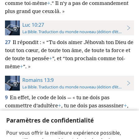
comme toi-même
+
.” Il n’y a pas de commandement
plus grand que ceux-là. »
Luc 10:27
La Bible. Traduction du monde nouveau (édition d’étude)
27
Il répondit : « “Tu dois aimer Jéhovah ton Dieu de
tout ton cœur, de toute ton âme, de toute ta force et
de toute ta pensée
+
”, et “ton prochain comme toi-
même
+
”. »
Romains 13:9
La Bible. Traduction du monde nouveau (édition d’étude)
9
En effet, le code de lois — « tu ne dois pas
commettre d’adultère
+
, tu ne dois pas assassiner
+
,
tu ne dois pas voler
+
, tu ne dois pas convoiter
+
», et
Paramètres de confidentialité
tous les autres commandements — se résume dans
cette seule phrase : « Tu dois aimer ton prochain
Pour vous offrir la meilleure expérience possible,
comme toi-même
+
. »