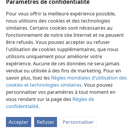
Paramètres de confidentialité
Pour vous offrir la meilleure expérience possible,
nous utilisons des cookies et des technologies
similaires. Certains cookies sont nécessaires au
fonctionnement de notre site Internet et ne peuvent
Français
Préférences
être refusés. Vous pouvez accepter ou refuser
Copyright
© 2026 Watch Tower Bible and Tract Society of Pennsylvania
l'utilisation de cookies supplémentaires, que nous
Conditions d’utilisation
Règles de confidentialité
utilisons uniquement pour améliorer votre
Paramètres de confidentialité
Se connecter
JW.ORG
expérience. Aucune de ces données ne sera jamais
vendue ou utilisée à des fins de marketing. Pour en
savoir plus, lisez les
Règles mondiales d’utilisation des
cookies et technologies similaires
. Vous pouvez
personnaliser vos paramètres à tout moment en
vous rendant sur la page des
Règles de
confidentialité
.
Accepter
Refuser
Personnaliser