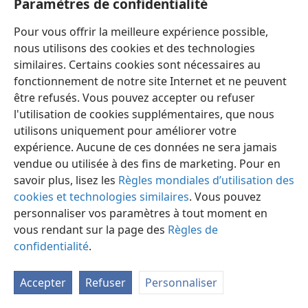
Paramètres de confidentialité
22
Oui, selon la Loi, presque toutes choses sont
purifiées avec du sang
+
, et s’il n’y a pas de sang
Pour vous offrir la meilleure expérience possible,
répandu, il n’y a pas de pardon
+
.
nous utilisons des cookies et des technologies
similaires. Certains cookies sont nécessaires au
fonctionnement de notre site Internet et ne peuvent
être refusés. Vous pouvez accepter ou refuser
l'utilisation de cookies supplémentaires, que nous
Français
Préférences
utilisons uniquement pour améliorer votre
expérience. Aucune de ces données ne sera jamais
Copyright
© 2026 Watch Tower Bible and Tract Society of Pennsylvania
Conditions d’utilisation
Règles de confidentialité
vendue ou utilisée à des fins de marketing. Pour en
Paramètres de confidentialité
Se connecter
JW.ORG
savoir plus, lisez les
Règles mondiales d’utilisation des
cookies et technologies similaires
. Vous pouvez
personnaliser vos paramètres à tout moment en
vous rendant sur la page des
Règles de
confidentialité
.
Accepter
Refuser
Personnaliser