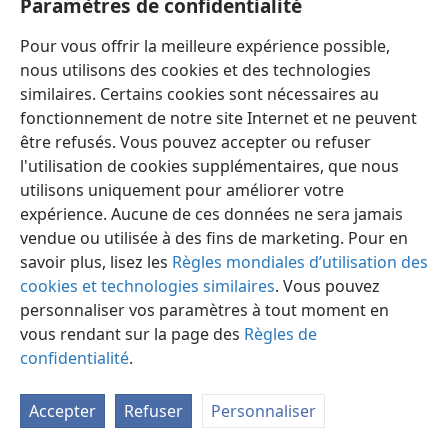
Paramètres de confidentialité
Pour vous offrir la meilleure expérience possible,
nous utilisons des cookies et des technologies
similaires. Certains cookies sont nécessaires au
fonctionnement de notre site Internet et ne peuvent
Français
Préférences
être refusés. Vous pouvez accepter ou refuser
Copyright
© 2026 Watch Tower Bible and Tract Society of Pennsylvania
l'utilisation de cookies supplémentaires, que nous
Conditions d’utilisation
Règles de confidentialité
utilisons uniquement pour améliorer votre
Paramètres de confidentialité
Se connecter
JW.ORG
expérience. Aucune de ces données ne sera jamais
vendue ou utilisée à des fins de marketing. Pour en
savoir plus, lisez les
Règles mondiales d’utilisation des
cookies et technologies similaires
. Vous pouvez
personnaliser vos paramètres à tout moment en
vous rendant sur la page des
Règles de
confidentialité
.
Accepter
Refuser
Personnaliser