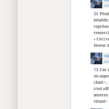
La 
22
Penda
bénédict
représe
remercie
« Ceci 
faveur 
Hé
La 
13
Car 
on asper
chair
+
,
s’est of
œuvres
vivant
+