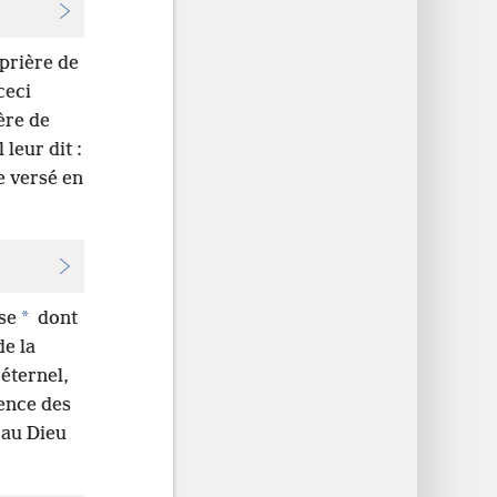
 prière de
ceci
ière de
l leur dit :
re versé en
*
se
dont
de la
 éternel,
ience des
 au Dieu