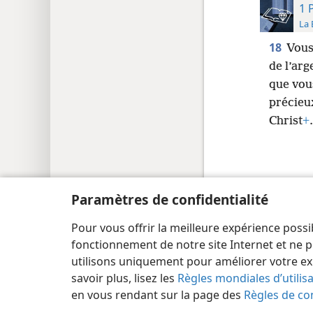
1 
La 
18
Vous
de l’arg
que vou
précieu
Christ
+
.
Paramètres de confidentialité
Copyright
© 2026 Watch Tower Bible and Tract Society
Pour vous offrir la meilleure expérience possi
fonctionnement de notre site Internet et ne p
utilisons uniquement pour améliorer votre ex
savoir plus, lisez les
Règles mondiales d’utilis
en vous rendant sur la page des
Règles de con