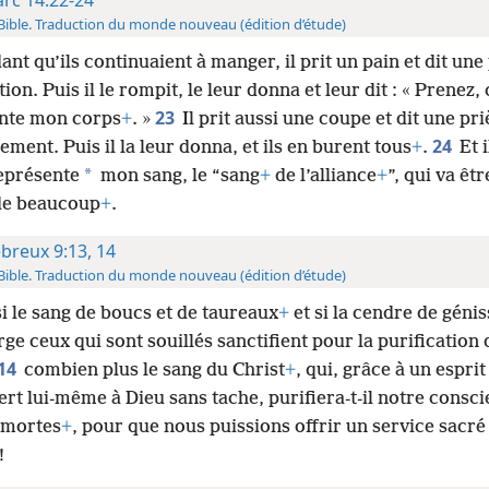
Bible. Traduction du monde nouveau (édition d’étude)
nt qu’ils continuaient à manger, il prit un pain et dit une
ion. Puis il le rompit, le leur donna et leur dit : « Prenez, 
23
nte mon corps
+
. »
Il prit aussi une coupe et dit une pr
24
ment. Puis il la leur donna, et ils en burent tous
+
.
Et i
*
représente
mon sang, le “sang
+
de l’alliance
+
”, qui va êt
de beaucoup
+
.
breux 9:13, 14
Bible. Traduction du monde nouveau (édition d’étude)
si le sang de boucs et de taureaux
+
et si la cendre de génis
ge ceux qui sont souillés sanctifient pour la purification 
14
combien plus le sang du Christ
+
, qui, grâce à un esprit
fert lui-même à Dieu sans tache, purifiera-t-il notre consc
 mortes
+
, pour que nous puissions offrir un service sacré
!