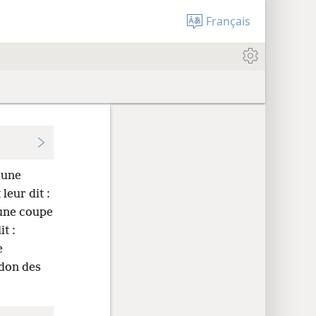
Français
 une
leur dit :
 une coupe
it :
e
don des