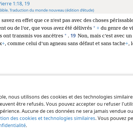
Pierre 1:18, 19
Bible. Traduction du monde nouveau (édition d’étude)
 savez en effet que ce n’est pas avec des choses périssabl
*
ent ou de l’or, que vous avez été délivrés
+
du genre de vi
19
*
s ont transmis vos ancêtres
.
Non, mais c’est avec un
x
+
, comme celui d’un agneau sans défaut et sans tache
+
, 
 of Pennsylvania
Conditions d’utilisation
Règles de confidentialité
Paramèt
ble, nous utilisons des cookies et des technologies similair
euvent être refusés. Vous pouvez accepter ou refuser l'uti
périence. Aucune de ces données ne sera jamais vendue ou u
ation des cookies et technologies similaires
. Vous pouvez p
fidentialité
.