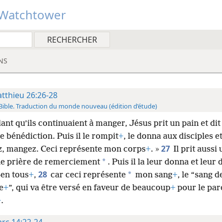
Watchtower
NS
tthieu 26:26-28
Bible. Traduction du monde nouveau (édition d’étude)
ant qu’ils continuaient à manger, Jésus prit un pain et dit
e bénédiction. Puis il le rompit
+
, le donna aux disciples et 
27
z, mangez. Ceci représente mon corps
+
. »
Il prit aussi
*
une prière de remerciement
. Puis il la leur donna et leur d
28
*
-en tous
+
,
car ceci représente
mon sang
+
, le “sang d
e
+
”, qui va être versé en faveur de beaucoup
+
pour le par
+
.
rc 14:22-24