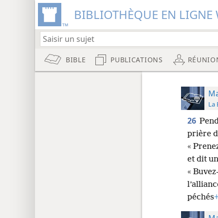
BIBLIOTHÈQUE EN LIGNE 
BIBLE
PUBLICATIONS
RÉUNIO
Ma
La 
26
Pend
prière d
« Prene
et dit 
« Buvez
l’allianc
péchés
Ma