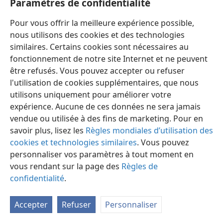
Paramètres de confidentialité
Pour vous offrir la meilleure expérience possible,
nous utilisons des cookies et des technologies
similaires. Certains cookies sont nécessaires au
fonctionnement de notre site Internet et ne peuvent
Français
Préférences
être refusés. Vous pouvez accepter ou refuser
Copyright
© 2026 Watch Tower Bible and Tract Society of Pennsylvania
l'utilisation de cookies supplémentaires, que nous
Conditions d’utilisation
Règles de confidentialité
utilisons uniquement pour améliorer votre
Paramètres de confidentialité
Se connecter
JW.ORG
expérience. Aucune de ces données ne sera jamais
vendue ou utilisée à des fins de marketing. Pour en
savoir plus, lisez les
Règles mondiales d’utilisation des
cookies et technologies similaires
. Vous pouvez
personnaliser vos paramètres à tout moment en
vous rendant sur la page des
Règles de
confidentialité
.
Accepter
Refuser
Personnaliser