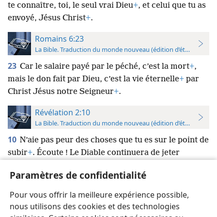
te connaître, toi, le seul vrai Dieu
+
, et celui que tu as
envoyé, Jésus Christ
+
.
Romains 6:23
La Bible. Traduction du monde nouveau (édition d’étude)
23
Car le salaire payé par le péché, c’est la mort
+
,
mais le don fait par Dieu, c’est la vie éternelle
+
par
Christ Jésus notre Seigneur
+
.
Révélation 2:10
La Bible. Traduction du monde nouveau (édition d’étude)
10
N’aie pas peur des choses que tu es sur le point de
subir
+
. Écoute ! Le Diable continuera de jeter
certains de vous en prison pour que vous soyez
Paramètres de confidentialité
pleinement mis à l’épreuve, et vous serez
*
persécutés
pendant dix jours. Reste fidèle jusqu’à
Pour vous offrir la meilleure expérience possible,
la mort, et je te donnerai la couronne de vie
+
.
nous utilisons des cookies et des technologies