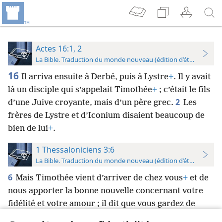
Actes 16:1, 2
La Bible. Traduction du monde nouveau (édition d’étude)
16
Il arriva ensuite à Derbé, puis à Lystre
+
. Il y avait
là un disciple qui s’appelait Timothée
+
; c’était le fils
2
d’une Juive croyante, mais d’un père grec.
Les
frères de Lystre et d’Iconium disaient beaucoup de
bien de lui
+
.
1 Thessaloniciens 3:6
La Bible. Traduction du monde nouveau (édition d’étude)
6
Mais Timothée vient d’arriver de chez vous
+
et de
nous apporter la bonne nouvelle concernant votre
fidélité et votre amour ; il dit que vous gardez de
nous un souvenir affectueux et que vous avez très