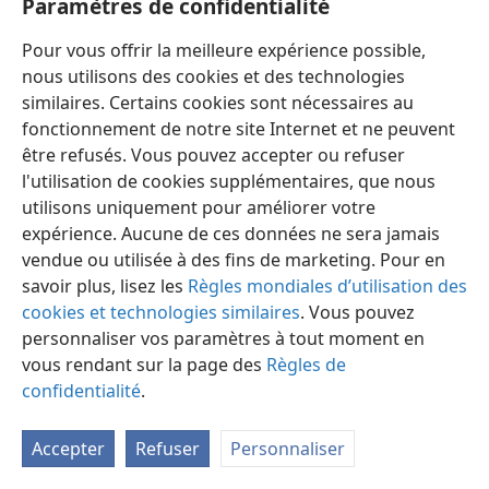
Paramètres de confidentialité
envie de nous revoir, tout comme nous.
Pour vous offrir la meilleure expérience possible,
nous utilisons des cookies et des technologies
similaires. Certains cookies sont nécessaires au
fonctionnement de notre site Internet et ne peuvent
Français
Préférences
être refusés. Vous pouvez accepter ou refuser
l'utilisation de cookies supplémentaires, que nous
Copyright
© 2026 Watch Tower Bible and Tract Society of Pennsylvania
Conditions d’utilisation
Règles de confidentialité
utilisons uniquement pour améliorer votre
Paramètres de confidentialité
Se connecter
JW.ORG
expérience. Aucune de ces données ne sera jamais
vendue ou utilisée à des fins de marketing. Pour en
savoir plus, lisez les
Règles mondiales d’utilisation des
cookies et technologies similaires
. Vous pouvez
personnaliser vos paramètres à tout moment en
vous rendant sur la page des
Règles de
confidentialité
.
Accepter
Refuser
Personnaliser