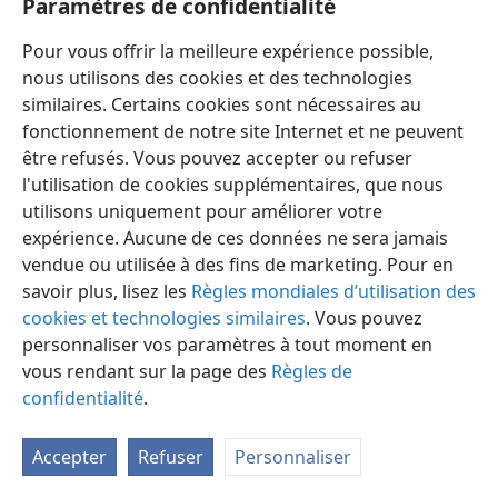
Paramètres de confidentialité
Pour vous offrir la meilleure expérience possible,
nous utilisons des cookies et des technologies
similaires. Certains cookies sont nécessaires au
fonctionnement de notre site Internet et ne peuvent
Français
Préférences
être refusés. Vous pouvez accepter ou refuser
Copyright
© 2026 Watch Tower Bible and Tract Society of Pennsylvania
l'utilisation de cookies supplémentaires, que nous
Conditions d’utilisation
Règles de confidentialité
utilisons uniquement pour améliorer votre
Paramètres de confidentialité
Se connecter
JW.ORG
expérience. Aucune de ces données ne sera jamais
vendue ou utilisée à des fins de marketing. Pour en
savoir plus, lisez les
Règles mondiales d’utilisation des
cookies et technologies similaires
. Vous pouvez
personnaliser vos paramètres à tout moment en
vous rendant sur la page des
Règles de
confidentialité
.
Accepter
Refuser
Personnaliser