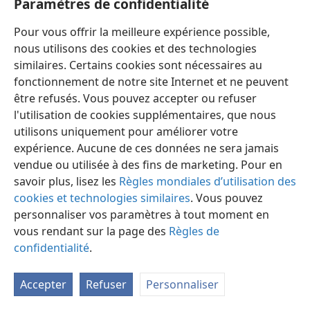
Paramètres de confidentialité
Pour vous offrir la meilleure expérience possible,
nous utilisons des cookies et des technologies
similaires. Certains cookies sont nécessaires au
fonctionnement de notre site Internet et ne peuvent
Français
Préférences
être refusés. Vous pouvez accepter ou refuser
Copyright
© 2026 Watch Tower Bible and Tract Society of Pennsylvania
l'utilisation de cookies supplémentaires, que nous
Conditions d’utilisation
Règles de confidentialité
utilisons uniquement pour améliorer votre
Paramètres de confidentialité
Se connecter
JW.ORG
expérience. Aucune de ces données ne sera jamais
vendue ou utilisée à des fins de marketing. Pour en
savoir plus, lisez les
Règles mondiales d’utilisation des
cookies et technologies similaires
. Vous pouvez
personnaliser vos paramètres à tout moment en
vous rendant sur la page des
Règles de
confidentialité
.
Accepter
Refuser
Personnaliser