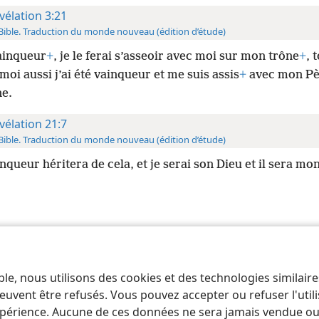
vélation 3:21
Bible. Traduction du monde nouveau (édition d’étude)
ainqueur
+
, je le ferai s’asseoir avec moi sur mon trône
+
, 
i aussi j’ai été vainqueur et me suis assis
+
avec mon Pè
ne.
vélation 21:7
Bible. Traduction du monde nouveau (édition d’étude)
nqueur héritera de cela, et je serai son Dieu et il sera mon 
 of Pennsylvania
Conditions d’utilisation
Règles de confidentialité
Paramèt
ble, nous utilisons des cookies et des technologies similair
euvent être refusés. Vous pouvez accepter ou refuser l'uti
périence. Aucune de ces données ne sera jamais vendue ou u