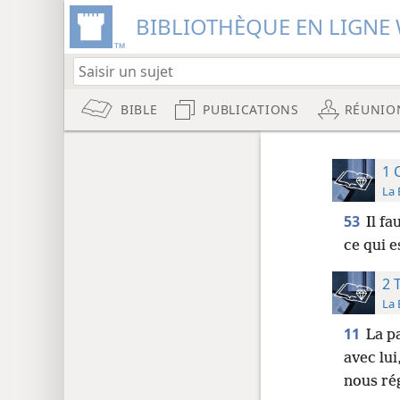
BIBLIOTHÈQUE EN LIGNE 
BIBLE
PUBLICATIONS
RÉUNIO
1 
La 
53
Il fa
ce qui 
2 
La 
11
La p
avec lui
nous ré