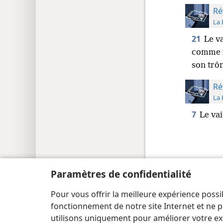
Ré
La 
21
Le v
comme mo
son trô
Ré
La 
7
Le vai
Paramètres de confidentialité
Copyright
© 2026 Watch Tower Bible and Tract Society
Pour vous offrir la meilleure expérience possi
fonctionnement de notre site Internet et ne p
utilisons uniquement pour améliorer votre ex