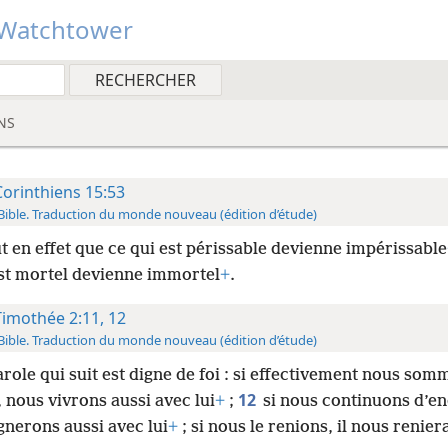
Watchtower
NS
Corinthiens 15:53
Bible. Traduction du monde nouveau (édition d’étude)
ut en effet que ce qui est périssable devienne impérissable
est mortel devienne immortel
+
.
Timothée 2:11, 12
Bible. Traduction du monde nouveau (édition d’étude)
arole qui suit est digne de foi : si effectivement nous so
12
, nous vivrons aussi avec lui
+
;
si nous continuons d’en
gnerons aussi avec lui
+
; si nous le renions, il nous renier