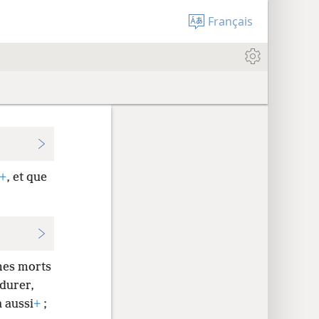
Français
+
, et que
mmes morts
durer,
a aussi
+
;