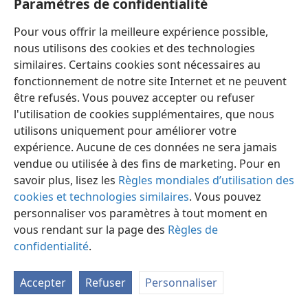
Paramètres de confidentialité
Pour vous offrir la meilleure expérience possible,
nous utilisons des cookies et des technologies
similaires. Certains cookies sont nécessaires au
fonctionnement de notre site Internet et ne peuvent
Français
Préférences
être refusés. Vous pouvez accepter ou refuser
Copyright
© 2026 Watch Tower Bible and Tract Society of Pennsylvania
l'utilisation de cookies supplémentaires, que nous
Conditions d’utilisation
Règles de confidentialité
utilisons uniquement pour améliorer votre
Paramètres de confidentialité
Se connecter
JW.ORG
expérience. Aucune de ces données ne sera jamais
vendue ou utilisée à des fins de marketing. Pour en
savoir plus, lisez les
Règles mondiales d’utilisation des
cookies et technologies similaires
. Vous pouvez
personnaliser vos paramètres à tout moment en
vous rendant sur la page des
Règles de
confidentialité
.
Accepter
Refuser
Personnaliser