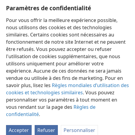
récompense ce jour-là
+
, quoique pas seulement à
Paramètres de confidentialité
moi, mais aussi à tous ceux qui auront aimé son
Pour vous offrir la meilleure expérience possible,
apparition.
nous utilisons des cookies et des technologies
similaires. Certains cookies sont nécessaires au
fonctionnement de notre site Internet et ne peuvent
être refusés. Vous pouvez accepter ou refuser
l'utilisation de cookies supplémentaires, que nous
Français
Préférences
utilisons uniquement pour améliorer votre
Copyright
© 2026 Watch Tower Bible and Tract Society of Pennsylvania
expérience. Aucune de ces données ne sera jamais
Conditions d’utilisation
Règles de confidentialité
Paramètres de confidentialité
Se connecter
JW.ORG
vendue ou utilisée à des fins de marketing. Pour en
savoir plus, lisez les
Règles mondiales d’utilisation des
cookies et technologies similaires
. Vous pouvez
personnaliser vos paramètres à tout moment en
vous rendant sur la page des
Règles de
confidentialité
.
Accepter
Refuser
Personnaliser