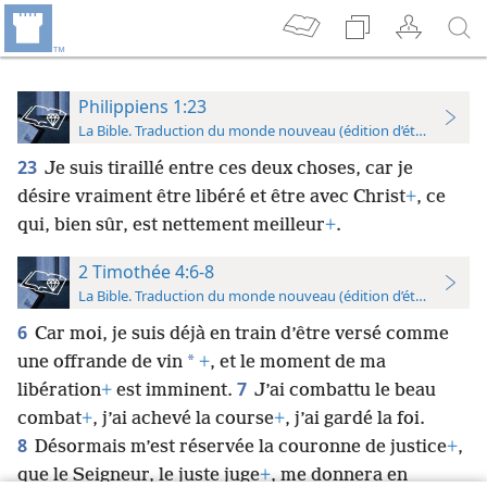
Philippiens 1:23
La Bible. Traduction du monde nouveau (édition d’étude)
23
Je suis tiraillé entre ces deux choses, car je
désire vraiment être libéré et être avec Christ
+
, ce
qui, bien sûr, est nettement meilleur
+
.
2 Timothée 4:6-8
La Bible. Traduction du monde nouveau (édition d’étude)
6
Car moi, je suis déjà en train d’être versé comme
*
une offrande de vin
+
, et le moment de ma
7
libération
+
est imminent.
J’ai combattu le beau
combat
+
, j’ai achevé la course
+
, j’ai gardé la foi.
8
Désormais m’est réservée la couronne de justice
+
,
que le Seigneur, le juste juge
+
, me donnera en