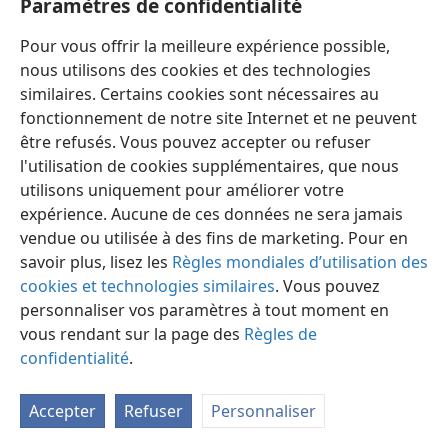
Paramètres de confidentialité
Pour vous offrir la meilleure expérience possible,
nous utilisons des cookies et des technologies
similaires. Certains cookies sont nécessaires au
fonctionnement de notre site Internet et ne peuvent
Français
Préférences
être refusés. Vous pouvez accepter ou refuser
Copyright
© 2026 Watch Tower Bible and Tract Society of Pennsylvania
l'utilisation de cookies supplémentaires, que nous
Conditions d’utilisation
Règles de confidentialité
utilisons uniquement pour améliorer votre
Paramètres de confidentialité
Se connecter
JW.ORG
expérience. Aucune de ces données ne sera jamais
vendue ou utilisée à des fins de marketing. Pour en
savoir plus, lisez les
Règles mondiales d’utilisation des
cookies et technologies similaires
. Vous pouvez
personnaliser vos paramètres à tout moment en
vous rendant sur la page des
Règles de
confidentialité
.
Accepter
Refuser
Personnaliser