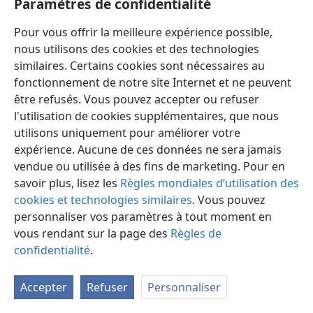
Paramètres de confidentialité
Pour vous offrir la meilleure expérience possible,
nous utilisons des cookies et des technologies
similaires. Certains cookies sont nécessaires au
fonctionnement de notre site Internet et ne peuvent
Français
Préférences
être refusés. Vous pouvez accepter ou refuser
Copyright
© 2026 Watch Tower Bible and Tract Society of Pennsylvania
l'utilisation de cookies supplémentaires, que nous
Conditions d’utilisation
Règles de confidentialité
utilisons uniquement pour améliorer votre
Paramètres de confidentialité
Se connecter
JW.ORG
expérience. Aucune de ces données ne sera jamais
vendue ou utilisée à des fins de marketing. Pour en
savoir plus, lisez les
Règles mondiales d’utilisation des
cookies et technologies similaires
. Vous pouvez
personnaliser vos paramètres à tout moment en
vous rendant sur la page des
Règles de
confidentialité
.
Accepter
Refuser
Personnaliser