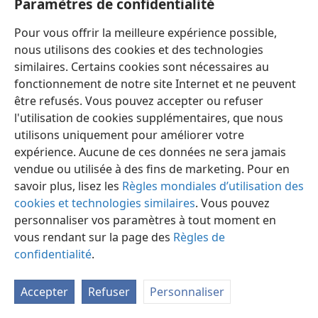
Paramètres de confidentialité
Pour vous offrir la meilleure expérience possible,
nous utilisons des cookies et des technologies
similaires. Certains cookies sont nécessaires au
fonctionnement de notre site Internet et ne peuvent
Français
Préférences
être refusés. Vous pouvez accepter ou refuser
Copyright
© 2026 Watch Tower Bible and Tract Society of Pennsylvania
l'utilisation de cookies supplémentaires, que nous
Conditions d’utilisation
Règles de confidentialité
utilisons uniquement pour améliorer votre
Paramètres de confidentialité
Se connecter
JW.ORG
expérience. Aucune de ces données ne sera jamais
vendue ou utilisée à des fins de marketing. Pour en
savoir plus, lisez les
Règles mondiales d’utilisation des
cookies et technologies similaires
. Vous pouvez
personnaliser vos paramètres à tout moment en
vous rendant sur la page des
Règles de
confidentialité
.
Accepter
Refuser
Personnaliser