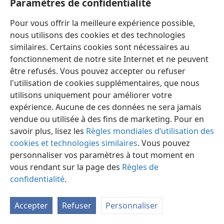
Paramètres de confidentialité
Pour vous offrir la meilleure expérience possible,
nous utilisons des cookies et des technologies
similaires. Certains cookies sont nécessaires au
fonctionnement de notre site Internet et ne peuvent
Français
Préférences
être refusés. Vous pouvez accepter ou refuser
Copyright
© 2026 Watch Tower Bible and Tract Society of Pennsylvania
l'utilisation de cookies supplémentaires, que nous
Conditions d’utilisation
Règles de confidentialité
utilisons uniquement pour améliorer votre
Paramètres de confidentialité
Se connecter
JW.ORG
expérience. Aucune de ces données ne sera jamais
vendue ou utilisée à des fins de marketing. Pour en
savoir plus, lisez les
Règles mondiales d’utilisation des
cookies et technologies similaires
. Vous pouvez
personnaliser vos paramètres à tout moment en
vous rendant sur la page des
Règles de
confidentialité
.
Accepter
Refuser
Personnaliser