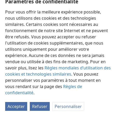
Paramètres de confidentialité
Pour vous offrir la meilleure expérience possible,
nous utilisons des cookies et des technologies
similaires. Certains cookies sont nécessaires au
fonctionnement de notre site Internet et ne peuvent
Français
Préférences
être refusés. Vous pouvez accepter ou refuser
Copyright
© 2026 Watch Tower Bible and Tract Society of Pennsylvania
l'utilisation de cookies supplémentaires, que nous
Conditions d’utilisation
Règles de confidentialité
utilisons uniquement pour améliorer votre
Paramètres de confidentialité
Se connecter
JW.ORG
expérience. Aucune de ces données ne sera jamais
vendue ou utilisée à des fins de marketing. Pour en
savoir plus, lisez les
Règles mondiales d’utilisation des
cookies et technologies similaires
. Vous pouvez
personnaliser vos paramètres à tout moment en
vous rendant sur la page des
Règles de
confidentialité
.
Accepter
Refuser
Personnaliser