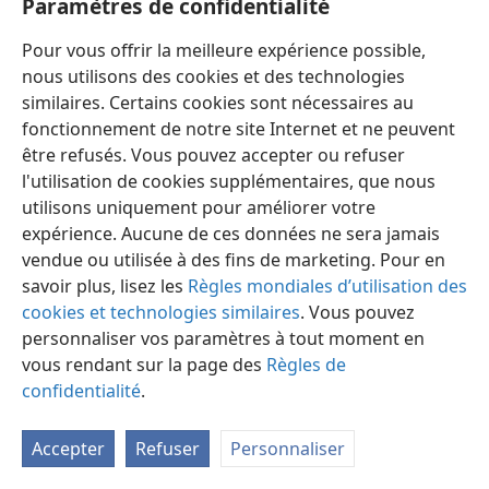
Paramètres de confidentialité
Pour vous offrir la meilleure expérience possible,
nous utilisons des cookies et des technologies
similaires. Certains cookies sont nécessaires au
fonctionnement de notre site Internet et ne peuvent
Français
Préférences
être refusés. Vous pouvez accepter ou refuser
Copyright
© 2026 Watch Tower Bible and Tract Society of Pennsylvania
l'utilisation de cookies supplémentaires, que nous
Conditions d’utilisation
Règles de confidentialité
utilisons uniquement pour améliorer votre
Paramètres de confidentialité
Se connecter
JW.ORG
expérience. Aucune de ces données ne sera jamais
vendue ou utilisée à des fins de marketing. Pour en
savoir plus, lisez les
Règles mondiales d’utilisation des
cookies et technologies similaires
. Vous pouvez
personnaliser vos paramètres à tout moment en
vous rendant sur la page des
Règles de
confidentialité
.
Accepter
Refuser
Personnaliser