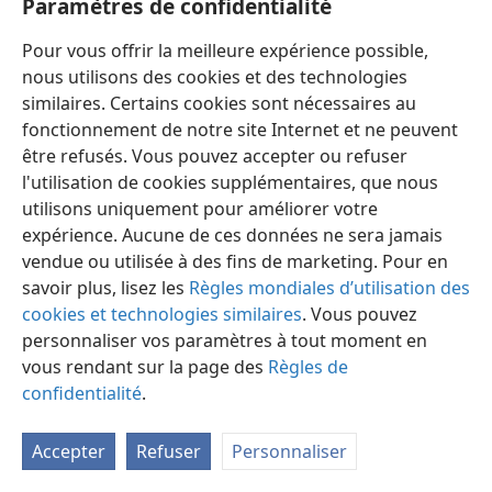
Paramètres de confidentialité
Pour vous offrir la meilleure expérience possible,
nous utilisons des cookies et des technologies
similaires. Certains cookies sont nécessaires au
fonctionnement de notre site Internet et ne peuvent
Français
Préférences
être refusés. Vous pouvez accepter ou refuser
Copyright
© 2026 Watch Tower Bible and Tract Society of Pennsylvania
l'utilisation de cookies supplémentaires, que nous
Conditions d’utilisation
Règles de confidentialité
utilisons uniquement pour améliorer votre
Paramètres de confidentialité
Se connecter
JW.ORG
expérience. Aucune de ces données ne sera jamais
vendue ou utilisée à des fins de marketing. Pour en
savoir plus, lisez les
Règles mondiales d’utilisation des
cookies et technologies similaires
. Vous pouvez
personnaliser vos paramètres à tout moment en
vous rendant sur la page des
Règles de
confidentialité
.
Accepter
Refuser
Personnaliser