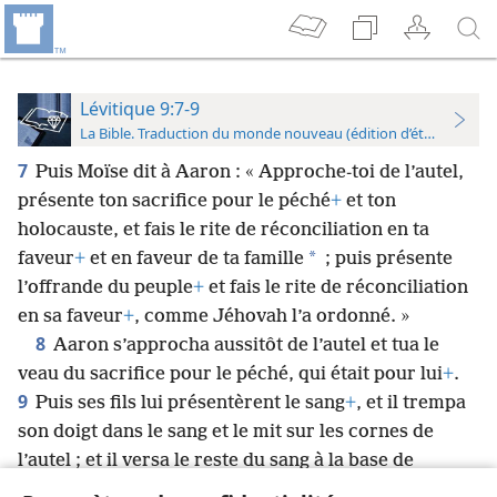
Lévitique 9:7-9
La Bible. Traduction du monde nouveau (édition d’étude)
7
Puis Moïse dit à Aaron : « Approche-toi de l’autel,
présente ton sacrifice pour le péché
+
et ton
holocauste, et fais le rite de réconciliation en ta
*
faveur
+
et en faveur de ta famille
; puis présente
l’offrande du peuple
+
et fais le rite de réconciliation
en sa faveur
+
, comme Jéhovah l’a ordonné. »
8
Aaron s’approcha aussitôt de l’autel et tua le
veau du sacrifice pour le péché, qui était pour lui
+
.
9
Puis ses fils lui présentèrent le sang
+
, et il trempa
son doigt dans le sang et le mit sur les cornes de
l’autel ; et il versa le reste du sang à la base de
l’autel
+
.