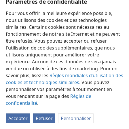
Paramètres de confidentialité
Pour vous offrir la meilleure expérience possible,
nous utilisons des cookies et des technologies
similaires. Certains cookies sont nécessaires au
fonctionnement de notre site Internet et ne peuvent
Français
Préférences
être refusés. Vous pouvez accepter ou refuser
Copyright
© 2026 Watch Tower Bible and Tract Society of Pennsylvania
l'utilisation de cookies supplémentaires, que nous
Conditions d’utilisation
Règles de confidentialité
utilisons uniquement pour améliorer votre
Paramètres de confidentialité
Se connecter
JW.ORG
expérience. Aucune de ces données ne sera jamais
vendue ou utilisée à des fins de marketing. Pour en
savoir plus, lisez les
Règles mondiales d’utilisation des
cookies et technologies similaires
. Vous pouvez
personnaliser vos paramètres à tout moment en
vous rendant sur la page des
Règles de
confidentialité
.
Accepter
Refuser
Personnaliser