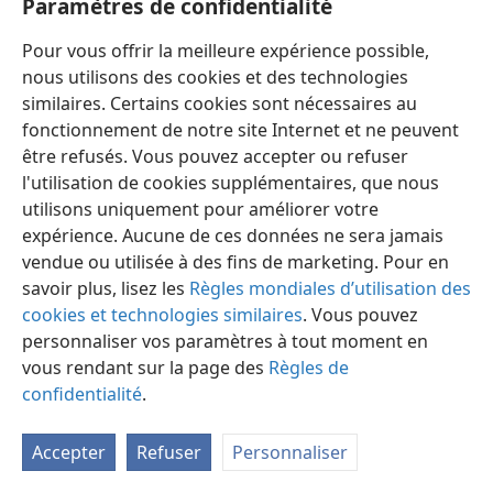
Paramètres de confidentialité
Pour vous offrir la meilleure expérience possible,
nous utilisons des cookies et des technologies
similaires. Certains cookies sont nécessaires au
fonctionnement de notre site Internet et ne peuvent
Français
Préférences
être refusés. Vous pouvez accepter ou refuser
Copyright
© 2026 Watch Tower Bible and Tract Society of Pennsylvania
l'utilisation de cookies supplémentaires, que nous
Conditions d’utilisation
Règles de confidentialité
utilisons uniquement pour améliorer votre
Paramètres de confidentialité
Se connecter
JW.ORG
expérience. Aucune de ces données ne sera jamais
vendue ou utilisée à des fins de marketing. Pour en
savoir plus, lisez les
Règles mondiales d’utilisation des
cookies et technologies similaires
. Vous pouvez
personnaliser vos paramètres à tout moment en
vous rendant sur la page des
Règles de
confidentialité
.
Accepter
Refuser
Personnaliser