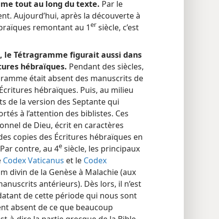
me tout au long du texte.
Par le
nt. Aujourd’hui, après la découverte à
er
ébraïques remontant au 1
siècle, c’est
s, le Tétragramme figurait aussi dans
tures hébraïques.
Pendant des siècles,
agramme était absent des manuscrits de
Écritures hébraïques. Puis, au milieu
ts de la version des Septante qui
rtés à l’attention des biblistes. Ces
nnel de Dieu, écrit en caractères
 des copies des Écritures hébraïques en
e
Par contre, au 4
siècle, les principaux
e
Codex Vaticanus
et le
Codex
om divin de la Genèse à Malachie (aux
anuscrits antérieurs). Dès lors, il n’est
datant de cette période qui nous sont
ment absent de ce que beaucoup
t-à-dire la partie grecque de la Bible.