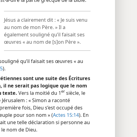
Jésus a clairement dit : « Je suis venu
au nom de mon Père. » Il a
également souligné qu’il faisait ses
œuvres « au nom de [s]on Père ».
ouligné qu’il faisait ses œuvres « au
25
).
rétiennes sont une suite des Écritures
, il ne serait pas logique que le nom
er
 texte.
Vers la moitié du 1
siècle, le
e Jérusalem : « Simon a raconté
emière fois, Dieu s’est occupé des
 peuple pour son nom » (
Actes 15:14
). En
fait une telle déclaration si personne au
it le nom de Dieu.