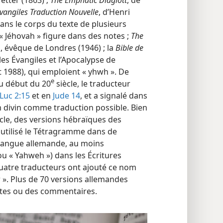
Évangiles Traduction Nouvelle
, d’Henri
dans le corps du texte de plusieurs
« Jéhovah » figure dans des notes ;
The
, évêque de Londres (1946) ; la
Bible de
les Évangiles et l’Apocalypse de
 1988), qui emploient « yhwh ». De
e
u début du 20
siècle, le traducteur
Luc 2:15
et en
Jude 14
, et a signalé dans
m divin comme traduction possible. Bien
cle, des versions hébraïques des
 utilisé le Tétragramme dans de
langue allemande, au moins
ou « Yahweh ») dans les Écritures
uatre traducteurs ont ajouté ce nom
 ». Plus de 70 versions allemandes
otes ou des commentaires.