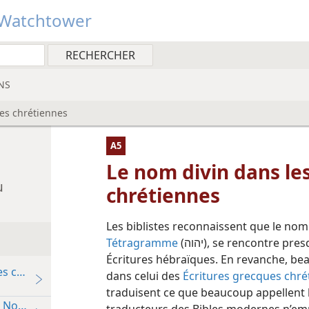
Watchtower
NS
ues chrétiennes
A5
Le nom divin dans le
u
chrétiennes
Les biblistes reconnaissent que le nom
Tétragramme
(יהוה), se rencontre presque 7 000 fois dans le texte original des
Écritures hébraïques. En revanche, beau
es chrétiennes
dans celui des
Écritures grecques chré
traduisent ce que beaucoup appellent 
le Nouveau Testament ?
traducteurs des Bibles modernes n’em