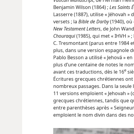
Benjamin Wilson (1864) ;
Les Saints 
Lasserre (1887), utilise « Jéhovah » 
versets ; la
Bible de Darby
(1940), où 
New Testament Letters
, de John Wand
Chouraqui
(1985), qui met « IHVH » ; 
C. Tresmontant (parus entre 1984 et
plus, dans une version espagnole d
Pablo Besson a utilisé « Jehová » en
plus d’une centaine de notes le no
e
avant ces traductions, dès le 16
siè
Écritures grecques chrétiennes ont
nombreux passages. Dans la seule 
11 versions emploient « Jehovah » (
grecques chrétiennes, tandis que q
entre parenthèses après « Seigneur
emploient le nom divin dans des n