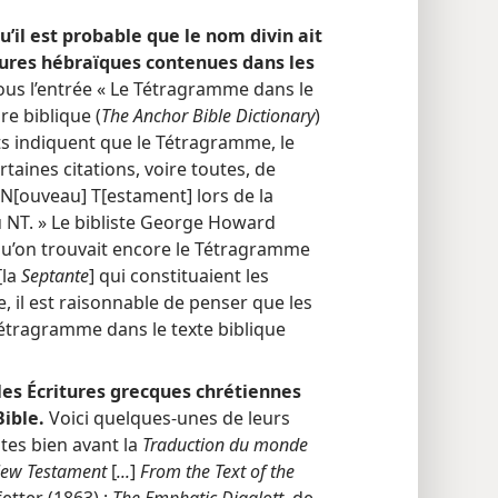
u’il est probable que le nom divin ait
itures hébraïques contenues dans les
us l’entrée « Le Tétragramme dans le
e biblique (
The Anchor Bible Dictionary
)
ts indiquent que le Tétragramme, le
taines citations, voire toutes, de
e N[ouveau] T[estament] lors de la
u NT. » Le bibliste George Howard
 qu’on trouvait encore le Tétragramme
[la
Septante
] qui constituaient les
ve, il est raisonnable de penser que les
étragramme dans le texte biblique
les Écritures grecques chrétiennes
Bible.
Voici quelques-unes de leurs
ites bien avant la
Traduction du monde
 New Testament
[
...
]
From the Text of the
etter (1863) ;
The Emphatic Diaglott
, de