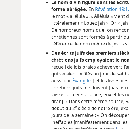
Le nom divin figure dans les Écri
forme abrégée.
En
Révélation 19:1,
le mot « alléluia ». « Alléluia » vien
littéralement « Louez Jah ». Or, « Ja
De nombreux noms que l’on rencont
chrétiennes sont formés à partir d
référence, le nom même de Jésus sign
Des écrits juifs des premiers sièc
chrétiens juifs employaient le nom
recueil de lois orales achevé vers l’a
qui seraient brûlés un jour de sabbat
aussi par
Évangiles
] et les livres d
chrétiens juifs] ne doivent [pas] être
laisser brûler sur place, eux et le
divin]. » Dans cette même source, Ra
e
début du 2
siècle de notre ère, expl
jours de la semaine : « On découp
ineffables [manifestement dans les 
lieu sûr, et on brûlera le reste
. »