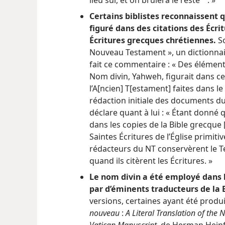
a
Certains biblistes reconnaissent q
figuré dans des citations des Écr
Écritures grecques chrétiennes.
So
Nouveau Testament », un dictionnair
fait ce commentaire : « Des élémen
Nom divin, Yahweh, figurait dans cer
l’A[ncien] T[estament] faites dans l
rédaction initiale des documents d
déclare quant à lui : « Étant donné
dans les copies de la Bible grecque 
Saintes Écritures de l’Église primiti
rédacteurs du NT conservèrent le T
quand ils citèrent les Écritures. »
Le nom divin a été employé dans 
par d’éminents traducteurs de la 
versions, certaines ayant été produ
nouveau
:
A Literal Translation of the
Vatican Manuscript
, de Herman Heinf