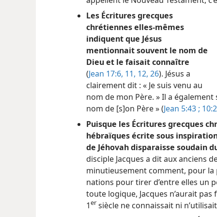
Les Écritures grecques
chrétiennes elles-mêmes
indiquent que Jésus
mentionnait souvent le nom de
Dieu et le faisait connaître
(
Jean 17:6,
11, 12,
26
). Jésus a
clairement dit : « Je suis venu au
nom de mon Père. » Il a également s
nom de [s]on Père » (
Jean 5:43 ;
10:
Puisque les Écritures grecques ch
hébraïques écrite sous inspiration
de Jéhovah disparaisse soudain du
disciple Jacques a dit aux anciens d
minutieusement comment, pour la pr
nations pour tirer d’entre elles un
toute logique, Jacques n’aurait pas 
er
1
siècle ne connaissait ni n’utilisa