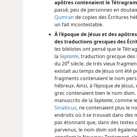
apôtres contenaient le Tétragram
passé, peu de personnes en doutaie
Qumran
de copies des Écritures h
un fait incontestable.
À l’époque de Jésus et des apôtre
des traductions grecques des Écri
les biblistes ont pensé que le Tétr
la
Septante
, traduction grecque des 
e
du 20
siècle, de très vieux fragmen
existait au temps de Jésus ont été po
fragments contenaient le nom perso
hébreux. Ainsi, à l’époque de Jésus,
grec contenaient bien le nom divin. 
manuscrits de la
Septante
, comme l
Sinaiticus
, ne contenaient plus le n
endroits où il se trouvait dans des m
pas étonnant que, dans des textes 
parvenus, le nom divin soit égale
appellent le Nouveau Testament, c’es