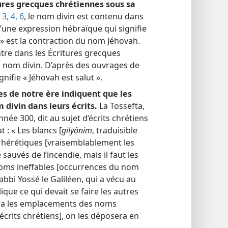
tures grecques chrétiennes sous sa
3, 4,
6
, le nom divin est contenu dans
t d’une expression hébraïque qui signifie
h » est la contraction du nom Jéhovah.
re dans les Écritures grecques
u nom divin. D’après des ouvrages de
ifie « Jéhovah est salut ».
les de notre ère indiquent que les
 divin dans leurs écrits.
La Tossefta,
nnée 300, dit au sujet d’écrits chrétiens
 : « Les blancs [
gilyônim
, traduisible
es hérétiques [vraisemblablement les
 sauvés de l’incendie, mais il faut les
s noms ineffables [occurrences du nom
bbi Yossé le Galiléen, qui a vécu au
ique ce qui devait se faire les autres
era les emplacements des noms
écrits chrétiens], on les déposera en