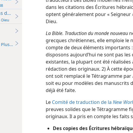
ume de Jéhovah 2008
dans les citations des Écritures hébra
s de Jéhovah
optent généralement pour « Seigneur 
 Dieu
Dieu.
La Bible. Traduction du monde nouveau
ne
grecques chrétiennes, elle emploie le n
Plus…
compte de deux éléments importants :
disposons aujourd’hui ne sont pas les o
existantes, la plupart ont été réalisées
rédaction des originaux. 2) À cette épo
ont soit remplacé le Tétragramme par
soit eu pour modèles des manuscrits da
déjà été faite.
Le
Comité de traduction de la
New Worl
preuves solides que le Tétragramme fi
originaux. Il a pris en compte les faits s
Des copies des Écritures hébraïqu