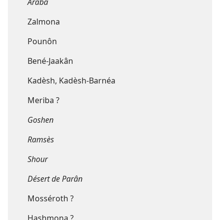
Araba
Zalmona
Pounôn
Bené-Jaakân
Kadèsh, Kadèsh-Barnéa
Meriba ?
Goshen
Ramsès
Shour
Désert de Parân
Mosséroth ?
Hashmona ?