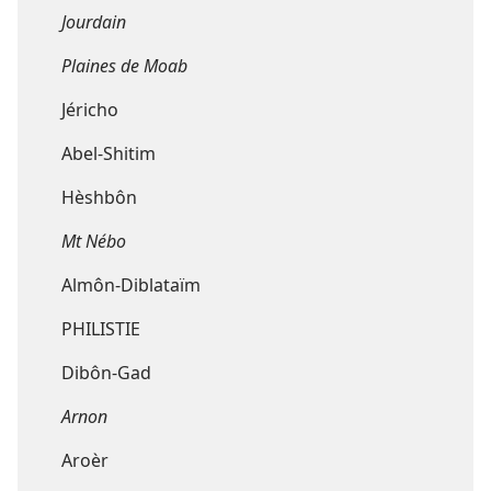
Jourdain
Plaines de Moab
Jéricho
Abel-Shitim
Hèshbôn
Mt Nébo
Almôn-Diblataïm
PHILISTIE
Dibôn-Gad
Arnon
Aroèr