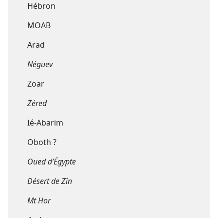
Hébron
MOAB
Arad
Néguev
Zoar
Zéred
Ié-Abarim
Oboth ?
Oued d’Égypte
Désert de Zîn
Mt Hor