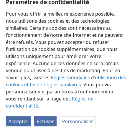
Paramètres de confidentialité
Pour vous offrir la meilleure expérience possible,
nous utilisons des cookies et des technologies
similaires. Certains cookies sont nécessaires au
fonctionnement de notre site Internet et ne peuvent
être refusés. Vous pouvez accepter ou refuser
l'utilisation de cookies supplémentaires, que nous
Français
Partager
Préférences
utilisons uniquement pour améliorer votre
Copyright
© 2026 Watch Tower Bible and Tract Society of Pennsylvania
expérience. Aucune de ces données ne sera jamais
Conditions d’utilisation
Règles de confidentialité
Paramètres de confidentialité
Se connecter
JW.ORG
vendue ou utilisée à des fins de marketing. Pour en
savoir plus, lisez les
Règles mondiales d’utilisation des
cookies et technologies similaires
. Vous pouvez
personnaliser vos paramètres à tout moment en
vous rendant sur la page des
Règles de
confidentialité
.
Accepter
Refuser
Personnaliser