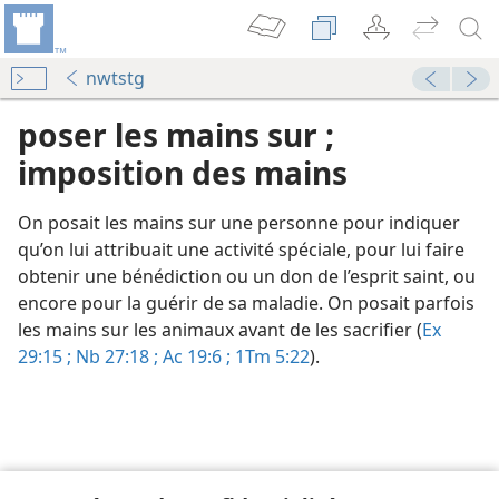
nwtstg
poser les mains sur ;
imposition des mains
On posait les mains sur une personne pour indiquer
qu’on lui attribuait une activité spéciale, pour lui faire
obtenir une bénédiction ou un don de l’esprit saint, ou
encore pour la guérir de sa maladie. On posait parfois
les mains sur les animaux avant de les sacrifier (
Ex
La Tour de Garde annonce le Royaume de Jéhovah 1957
29:15 ;
Nb 27:18 ;
Ac 19:6 ;
1Tm 5:22
).
La Tour de Garde annonce le Royaume de Jéhovah 1963
le