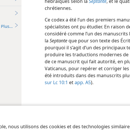
hébraïques selon la
Septante
, et le qua
chrétiennes.
Ce codex a été l’un des premiers manusc
Plus…
spécialistes ont pu étudier. En raison d
considéré comme l’un des manuscrits l
la
Septante
que pour son texte des Écri
pourquoi il s’agit d’un des principaux t
produire les traductions modernes de la
de ce manuscrit qui fait autorité, en p
Vaticanus, pour repérer et corriger les 
été introduits dans des manuscrits plus
sur Lc 10:1
et
app. A5
).
 of Pennsylvania
Conditions d’utilisation
Règles de confidentialité
Paramèt
ble, nous utilisons des cookies et des technologies similair