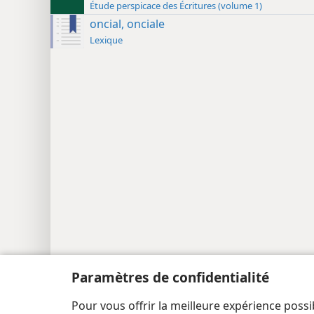
Étude perspicace des Écritures (volume 1)
oncial, onciale
Lexique
Paramètres de confidentialité
Copyright
© 2026 Watch Tower Bible and Tract Society
Pour vous offrir la meilleure expérience possi