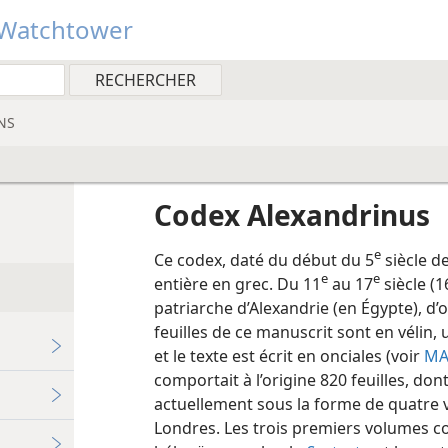
Watchtower
NS
Codex Alexandrinus
e
Ce codex, daté du début du 5
siècle de
e
e
entière en grec. Du 11
au 17
siècle (1
patriarche d’Alexandrie (en Égypte), d
feuilles de ce manuscrit sont en vélin,
et le texte est écrit en onciales (voir
MA
comportait à l’origine 820 feuilles, don
actuellement sous la forme de quatre v
Londres. Les trois premiers volumes co