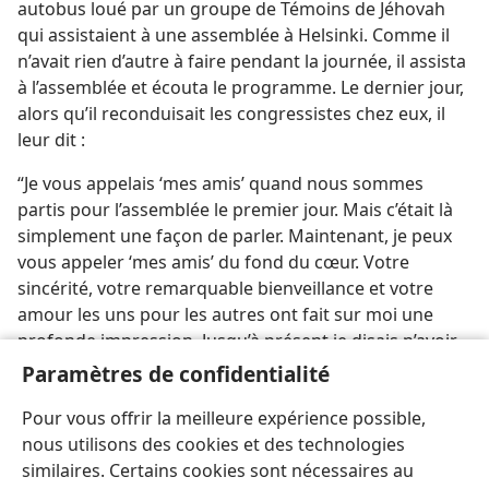
autobus loué par un groupe de Témoins de Jéhovah
qui assistaient à une assemblée à Helsinki. Comme il
n’avait rien d’autre à faire pendant la journée, il assista
à l’assemblée et écouta le programme. Le dernier jour,
alors qu’il reconduisait les congressistes chez eux, il
leur dit :
“Je vous appelais ‘mes amis’ quand nous sommes
partis pour l’assemblée le premier jour. Mais c’était là
simplement une façon de parler. Maintenant, je peux
vous appeler ‘mes amis’ du fond du cœur. Votre
sincérité, votre remarquable bienveillance et votre
amour les uns pour les autres ont fait sur moi une
profonde impression. Jusqu’à présent je disais n’avoir
jamais le temps de m’occuper de religion, mais
Paramètres de confidentialité
maintenant, grâce à vous, j’ai changé mon point de
Pour vous offrir la meilleure expérience possible,
vue. Je veux examiner votre religion de plus près.”
nous utilisons des cookies et des technologies
similaires. Certains cookies sont nécessaires au