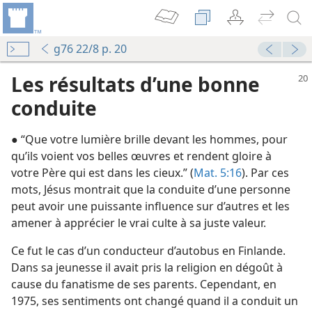
g76 22/8 p. 20
Les résultats d’une bonne
conduite
● “Que votre lumière brille devant les hommes, pour
qu’ils voient vos belles œuvres et rendent gloire à
votre Père qui est dans les cieux.” (
Mat. 5:16
). Par ces
mots, Jésus montrait que la conduite d’une personne
lées de district 1983
peut avoir une puissante influence sur d’autres et les
amener à apprécier le vrai culte à sa juste valeur.
té au Royaume”
Ce fut le cas d’un conducteur d’autobus en Finlande.
e lumière”
Dans sa jeunesse il avait pris la religion en dégoût à
cause du fanatisme de ses parents. Cependant, en
 de district 1993 “L’enseignement divin”
1975, ses sentiments ont changé quand il a conduit un