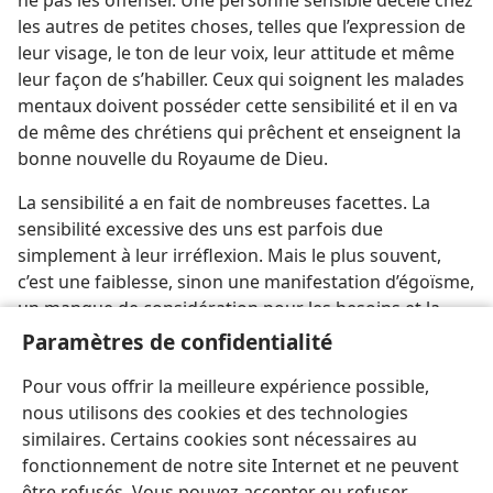
ne pas les offenser. Une personne sensible décèle chez
les autres de petites choses, telles que l’expression de
leur visage, le ton de leur voix, leur attitude et même
leur façon de s’habiller. Ceux qui soignent les malades
mentaux doivent posséder cette sensibilité et il en va
de même des chrétiens qui prêchent et enseignent la
bonne nouvelle du Royaume de Dieu.
La sensibilité a en fait de nombreuses facettes. La
sensibilité excessive des uns est parfois due
simplement à leur irréflexion. Mais le plus souvent,
c’est une faiblesse, sinon une manifestation d’égoïsme,
un manque de considération pour les besoins et la
situation des autres. Par contre, celui qui fait preuve
Paramètres de confidentialité
d’une sensibilité raisonnable est un sage qui cultive la
Pour vous offrir la meilleure expérience possible,
compassion, l’esprit de fraternité et l’amour.
nous utilisons des cookies et des technologies
similaires. Certains cookies sont nécessaires au
fonctionnement de notre site Internet et ne peuvent
être refusés. Vous pouvez accepter ou refuser