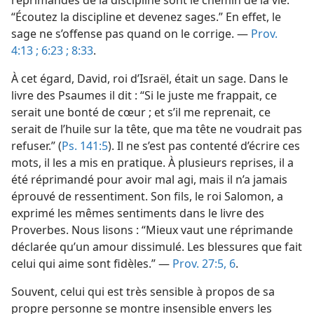
réprimandes de la discipline sont le chemin de la vie.”
“Écoutez la discipline et devenez sages.” En effet, le
sage ne s’offense pas quand on le corrige. —
Prov.
4:13 ;
6:23 ;
8:33
.
À cet égard, David, roi d’Israël, était un sage. Dans le
livre des Psaumes il dit : “Si le juste me frappait, ce
serait une bonté de cœur ; et s’il me reprenait, ce
serait de l’huile sur la tête, que ma tête ne voudrait pas
refuser.” (
Ps. 141:5
). Il ne s’est pas contenté d’écrire ces
mots, il les a mis en pratique. À plusieurs reprises, il a
été réprimandé pour avoir mal agi, mais il n’a jamais
éprouvé de ressentiment. Son fils, le roi Salomon, a
exprimé les mêmes sentiments dans le livre des
Proverbes. Nous lisons : “Mieux vaut une réprimande
déclarée qu’un amour dissimulé. Les blessures que fait
celui qui aime sont fidèles.” —
Prov. 27:5, 6
.
Souvent, celui qui est très sensible à propos de sa
propre personne se montre insensible envers les