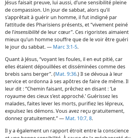
Jésus faisait preuve, lui aussi, d’une sensibilité pleine
de compassion. Un jour de sabbat, alors qu’il
s’apprêtait à guérir un homme, il fut indigné par
l’attitude des Pharisiens présents, et “vivement peiné
de l’
insensibilité
de leur cœur”. Ces rigoristes aimaient
mieux qu’un homme souffre que de le voir être guéri
le jour du sabbat. —
Marc 3:1-5
.
Quant à Jésus, “voyant les foules, il en eut pitié, car
elles étaient dépouillées et disséminées comme des
brebis sans berger”. (
Mat. 9:36
.) Il se dévoua à leur
service et ordonna à ses apôtres de faire de même. Il
leur dit : “Chemin faisant, prêchez en disant : ‘Le
royaume des cieux s’est approché.’ Guérissez les
malades, faites lever les morts, purifiez les lépreux,
expulsez les démons. Vous avez reçu gratuitement,
donnez gratuitement.” —
Mat. 10:7, 8
.
Il y a également un rapport étroit entre la conscience