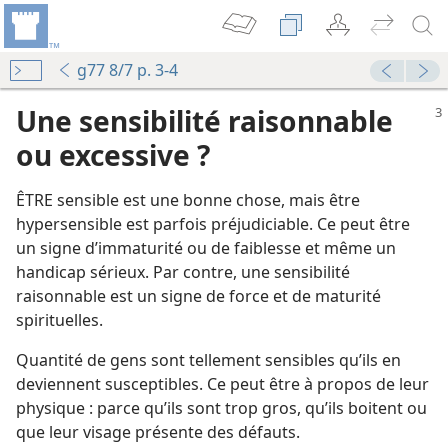
g77 8/7 p. 3-4
Une sensibilité raisonnable
ou excessive ?
ÊTRE sensible est une bonne chose, mais être
hypersensible est parfois préjudiciable. Ce peut être
un signe d’immaturité ou de faiblesse et même un
handicap sérieux. Par contre, une sensibilité
rétienne sensible ?
raisonnable est un signe de force et de maturité
La Tour de Garde annonce le Royaume de Jéhovah 1975
spirituelles.
bien
La Tour de Garde annonce le Royaume de Jéhovah 1971
Quantité de gens sont tellement sensibles qu’ils en
e?
deviennent susceptibles. Ce peut être à propos de leur
i
physique : parce qu’ils sont trop gros, qu’ils boitent ou
ipline ?
que leur visage présente des défauts.
La Tour de Garde annonce le Royaume de Jéhovah 1972