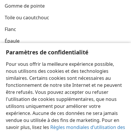
Gomme de pointe
Toile ou caoutchouc
Flanc
Épaule
Paramètres de confidentialité
Sculptures transversales
Pour vous offrir la meilleure expérience possible,
Sculptures longitudinales
nous utilisons des cookies et des technologies
similaires. Certains cookies sont nécessaires au
fonctionnement de notre site Internet et ne peuvent
être refusés. Vous pouvez accepter ou refuser
l'utilisation de cookies supplémentaires, que nous
Français
Partager
Préférences
utilisons uniquement pour améliorer votre
Copyright
© 2026 Watch Tower Bible and Tract Society of Pennsylvania
expérience. Aucune de ces données ne sera jamais
Conditions d’utilisation
Règles de confidentialité
Paramètres de confidentialité
Se connecter
JW.ORG
vendue ou utilisée à des fins de marketing. Pour en
savoir plus, lisez les
Règles mondiales d’utilisation des