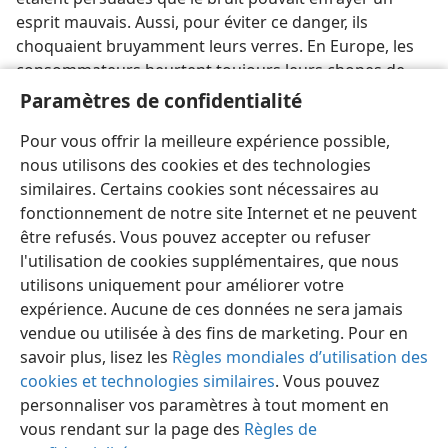
esprit mauvais. Aussi, pour éviter ce danger, ils
choquaient bruyamment leurs verres. En Europe, les
consommateurs heurtent toujours leurs chopes de
bière avant de boire. Certains font même le signe de
Paramètres de confidentialité
croix. Par ailleurs, chez certains peuples primitifs on
Pour vous offrir la meilleure expérience possible,
sonne les cloches avant d’absorber une boisson.
nous utilisons des cookies et des technologies
similaires. Certains cookies sont nécessaires au
fonctionnement de notre site Internet et ne peuvent
être refusés. Vous pouvez accepter ou refuser
l'utilisation de cookies supplémentaires, que nous
Français
Partager
Préférences
utilisons uniquement pour améliorer votre
Copyright
© 2026 Watch Tower Bible and Tract Society of Pennsylvania
expérience. Aucune de ces données ne sera jamais
Conditions d’utilisation
Règles de confidentialité
Paramètres de confidentialité
Se connecter
JW.ORG
vendue ou utilisée à des fins de marketing. Pour en
savoir plus, lisez les
Règles mondiales d’utilisation des
cookies et technologies similaires
. Vous pouvez
personnaliser vos paramètres à tout moment en
vous rendant sur la page des
Règles de