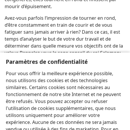
mourir d’épuisement.
Avez-​vous parfois l’impression de tourner en rond,
d’être constamment en train de courir et de vous
fatiguer sans jamais arriver à rien? Dans ce cas, il est
temps d’analyser le but de votre dur travail et de
déterminer dans quelle mesure vos objectifs ont de la
valeur. Rappelez-​vous le sage conseil du roi Salomon:
“Crains le vrai Dieu et garde ses commandements. Car
Paramètres de confidentialité
c’est là toute l’obligation de l’homme.” —
Ecclésiaste
Pour vous offrir la meilleure expérience possible,
12:13
.
nous utilisons des cookies et des technologies
similaires. Certains cookies sont nécessaires au
fonctionnement de notre site Internet et ne peuvent
être refusés. Vous pouvez accepter ou refuser
l'utilisation de cookies supplémentaires, que nous
Français
Partager
Préférences
utilisons uniquement pour améliorer votre
Copyright
© 2026 Watch Tower Bible and Tract Society of Pennsylvania
expérience. Aucune de ces données ne sera jamais
Conditions d’utilisation
Règles de confidentialité
Paramètres de confidentialité
Se connecter
JW.ORG
vendue ou utilisée à des fins de marketing. Pour en