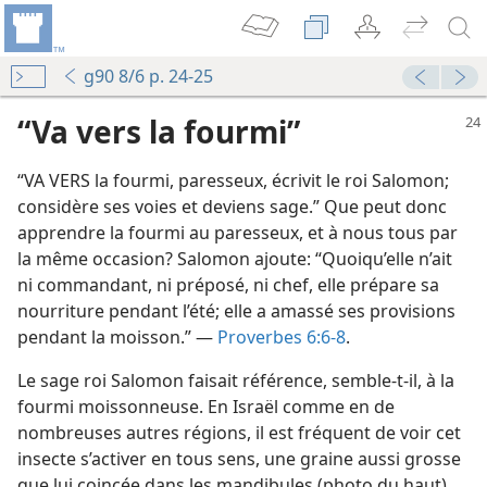
g90 8/6 p. 24-25
“Va vers la fourmi”
“VA VERS la fourmi, paresseux, écrivit le roi Salomon;
considère ses voies et deviens sage.” Que peut donc
apprendre la fourmi au paresseux, et à nous tous par
la même occasion? Salomon ajoute: “Quoiqu’elle n’ait
ni commandant, ni préposé, ni chef, elle prépare sa
nourriture pendant l’été; elle a amassé ses provisions
pendant la moisson.” —
Proverbes 6:6-8
.
le
Le sage roi Salomon faisait référence, semble-​t-​il, à la
fourmi moissonneuse. En Israël comme en de
nombreuses autres régions, il est fréquent de voir cet
insecte s’activer en tous sens, une graine aussi grosse
que lui coincée dans les mandibules (photo du haut).