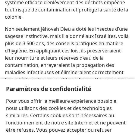
système efficace d’enlèvement des déchets empêche
tout risque de contamination et protège la santé de la
colonie.
Non seulement Jéhovah Dieu a doté les insectes d’une
sagesse instinctive, mais il a donné aux Israélites, voilà
plus de 3 500 ans, des conseils pratiques en matière
d’hygiène. En appliquant ces lois, ils préserveraient
leur nourriture et leurs réserves d’eau de la
contamination, enrayeraient la propagation des
maladies infectieuses et élimineraient correctement
leurs déchets. On éviterait bien des souffrances et des
décès si on suivait les mêmes principes à notre
Paramètres de confidentialité
époque ! —
Lévitique 11:32-38 ;
Nombres 19:11, 12 ;
Pour vous offrir la meilleure expérience possible,
Deutéronome 23:9-14
.
nous utilisons des cookies et des technologies
similaires. Certains cookies sont nécessaires au
fonctionnement de notre site Internet et ne peuvent
être refusés. Vous pouvez accepter ou refuser