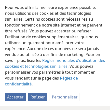
Pour vous offrir la meilleure expérience possible,
Dieu récompense la recherche sincère de la vérité.
nous utilisons des cookies et des technologies
similaires. Certains cookies sont nécessaires au
fonctionnement de notre site Internet et ne peuvent
être refusés. Vous pouvez accepter ou refuser
l'utilisation de cookies supplémentaires, que nous
utilisons uniquement pour améliorer votre
expérience. Aucune de ces données ne sera jamais
vendue ou utilisée à des fins de marketing. Pour en
savoir plus, lisez les
Règles mondiales d’utilisation des
cookies et technologies similaires
. Vous pouvez
personnaliser vos paramètres à tout moment en
vous rendant sur la page des
Règles de
confidentialité
.
Français
Partager
Préférences
Copyright
© 2026 Watch Tower Bible and Tract Society of Pennsylvania
Accepter
Refuser
Personnaliser
Conditions d’utilisation
Règles de confidentialité
Paramètres de confidentialité
Se connecter
JW.ORG