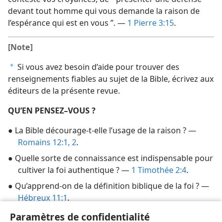
devant tout homme qui vous demande la raison de
l’espérance qui est en vous ”. —
1 Pierre 3:15
.
[Note]
Si vous avez besoin d’aide pour trouver des
a
renseignements fiables au sujet de la Bible, écrivez aux
éditeurs de la présente revue.
QU’EN PENSEZ–VOUS ?
● La Bible décourage-​t-​elle l’usage de la raison ? —
Romains 12:1, 2
.
● Quelle sorte de connaissance est indispensable pour
cultiver la foi authentique ? —
1 Timothée 2:4
.
● Qu’apprend-​on de la définition biblique de la foi ? —
Hébreux 11:1
.
Paramètres de confidentialité
[Entrefilet, page 29]