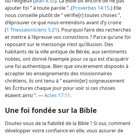
ou religieux (
Jean 8:32
). La Bible dit encore de ne pas
ajouter foi “ à toute parole ”. (
Proverbes 14:15
.) Elle
nous conseille plutôt de “ vérifie[r] toutes choses ”,
d’éprouver ce que nous entendons avant d’y croire
(
1 Thessaloniciens 5:21
). Pourquoi faire des recherches
et mettre à l’épreuve vos convictions ? Parce qu’une foi
reposant sur le mensonge n’est qu’illusion. Des
habitants de la ville antique de Bérée, aux sentiments
nobles, ont donné l’exemple pour ce qui est d’acquérir
une foi authentique. Bien que sincèrement disposés à
accepter les enseignements des missionnaires
chrétiens, ils ont tenu à “ examin[er] soigneusement
les Écritures chaque jour pour voir si ces choses
étaient ainsi ”. —
Actes 17:11
.
Une foi fondée sur la Bible
Doutez-​vous de la fiabilité de la Bible ? Si oui, comment
développer votre confiance en elle, vous assurer de