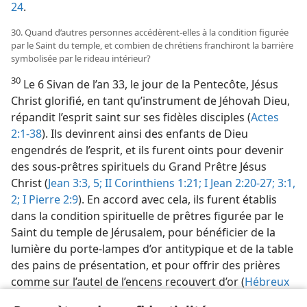
24
.
30. Quand d’autres personnes accédèrent-​elles à la condition figurée
par le Saint du temple, et combien de chrétiens franchiront la barrière
symbolisée par le rideau intérieur?
30
Le 6 Sivan de l’an 33, le jour de la Pentecôte, Jésus
Christ glorifié, en tant qu’instrument de Jéhovah Dieu,
répandit l’esprit saint sur ses fidèles disciples (
Actes
2:1-38
). Ils devinrent ainsi des enfants de Dieu
engendrés de l’esprit, et ils furent oints pour devenir
des sous-prêtres spirituels du Grand Prêtre Jésus
Christ (
Jean 3:3,
5;
II Corinthiens 1:21;
I Jean 2:20-27;
3:1,
2;
I Pierre 2:9
). En accord avec cela, ils furent établis
dans la condition spirituelle de prêtres figurée par le
Saint du temple de Jérusalem, pour bénéficier de la
lumière du porte-lampes d’or antitypique et de la table
des pains de présentation, et pour offrir des prières
comme sur l’autel de l’encens recouvert d’or (
Hébreux
9:1, 2;
Luc 1:8-12,
21, 22
). La congrégation des Israélites