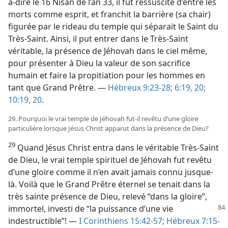
à-dire le 16 Nisan de l’an 33, il fut ressuscité d’entre les
morts comme esprit, et franchit la barrière (sa chair)
figurée par le rideau du temple qui séparait le Saint du
Très-Saint. Ainsi, il put entrer dans le Très-Saint
véritable, la présence de Jéhovah dans le ciel même,
pour présenter à Dieu la valeur de son sacrifice
humain et faire la propitiation pour les hommes en
tant que Grand Prêtre. —
Hébreux 9:23-28;
6:19, 20;
10:19, 20
.
29. Pourquoi le vrai temple de Jéhovah fut-​il revêtu d’une gloire
particulière lorsque Jésus Christ apparut dans la présence de Dieu?
29
Quand Jésus Christ entra dans le véritable Très-Saint
de Dieu, le vrai temple spirituel de Jéhovah fut revêtu
d’une gloire comme il n’en avait jamais connu jusque-​
là. Voilà que le Grand Prêtre éternel se tenait dans la
très sainte présence de Dieu, relevé “dans la gloire”,
immortel,
investi de “la puissance d’une vie
indestructible”! —
I Corinthiens 15:42-57;
Hébreux 7:15-