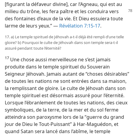
[figurant la défaveur divine], car l’Agneau, qui est au
milieu du trône, les fera paître
et les conduira vers
des fontaines d’eaux de la vie. Et Dieu essuiera toute
larme de leurs yeux.” —
Révélation 7:15-17
.
17. a) Le temple spirituel de Jéhovah a-​t-​il déjà été rempli d’une telle
gloire? b) Pourquoi le culte de Jéhovah dans son temple sera-​t-​il
assuré pendant toute l’éternité?
17
Une chose aussi merveilleuse ne s’est jamais
produite dans le temple spirituel du Souverain
Seigneur Jéhovah. Jamais autant de “choses désirables”
de toutes les nations ne sont entrées dans sa maison,
la remplissant de gloire. Le culte de Jéhovah dans son
temple spirituel est désormais assuré pour l’éternité.
Lorsque l’ébranlement de toutes les nations, des cieux
symboliques, de la terre, de la mer et du sol ferme
atteindra son paroxysme lors de la “guerre du grand
jour de Dieu le Tout-Puissant” à Har-Maguédon, et
quand Satan sera lancé dans l’abîme, le temple