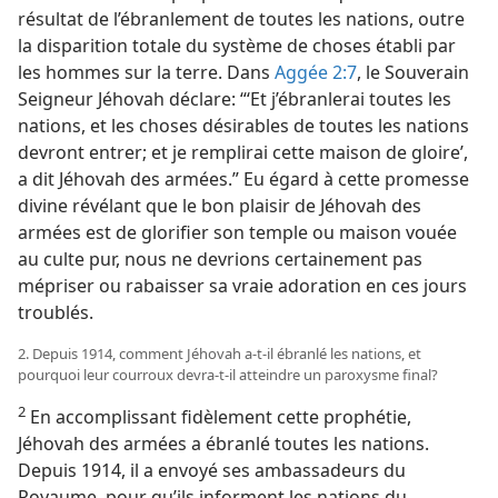
résultat de l’ébranlement de toutes les nations, outre
la disparition totale du système de choses établi par
les hommes sur la terre. Dans
Aggée 2:7
, le Souverain
Seigneur Jéhovah déclare: “‘Et j’ébranlerai toutes les
nations, et les choses désirables de toutes les nations
devront entrer; et je remplirai cette maison de gloire’,
a dit Jéhovah des armées.” Eu égard à cette promesse
divine révélant que le bon plaisir de Jéhovah des
armées est de glorifier son temple ou maison vouée
au culte pur, nous ne devrions certainement pas
mépriser ou rabaisser sa vraie adoration en ces jours
troublés.
2. Depuis 1914, comment Jéhovah a-​t-​il ébranlé les nations, et
pourquoi leur courroux devra-​t-​il atteindre un paroxysme final?
2
En accomplissant fidèlement cette prophétie,
Jéhovah des armées a ébranlé toutes les nations.
Depuis 1914, il a envoyé ses ambassadeurs du
Royaume, pour qu’ils informent les nations du