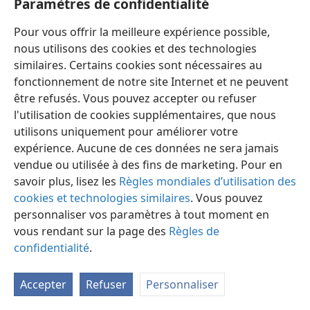
Paramètres de confidentialité
spirituels comptera finalement 144 000 sous-prêtres
spirituels, et lors de leur résurrection d’entre les
Pour vous offrir la meilleure expérience possible,
morts, ils seront relevés “dans la gloire” avec un corps
nous utilisons des cookies et des technologies
spirituel et revêtus de l’immortalité, après
similaires. Certains cookies sont nécessaires au
l’établissement du Royaume du Christ. —
Romains 6:5;
fonctionnement de notre site Internet et ne peuvent
II Corinthiens 5:1-5
.
être refusés. Vous pouvez accepter ou refuser
l'utilisation de cookies supplémentaires, que nous
31. Comment cela ajoutera-​t-​il à la gloire du temple spirituel de
Jéhovah?
utilisons uniquement pour améliorer votre
expérience. Aucune de ces données ne sera jamais
31
En participant ainsi à la “première résurrection”, ces
vendue ou utilisée à des fins de marketing. Pour en
chrétiens seront introduits dans le Très-Saint céleste;
savoir plus, lisez les
Règles mondiales d’utilisation des
“ils seront prêtres de Dieu et du Christ, et ils régneront
cookies et technologies similaires
. Vous pouvez
avec lui pendant les mille ans”. (
Révélation 7:4-8;
14:1,
personnaliser vos paramètres à tout moment en
3;
20:4-6
.) En accordant à ces fidèles Israélites
vous rendant sur la page des
Règles de
spirituels une entrée glorieuse dans le Très-Saint de sa
confidentialité
.
présence, Jéhovah revêtira son temple spirituel d’une
gloire qu’il n’avait pas à l’époque où le temple matériel
Accepter
Refuser
Personnaliser
de Zorobabel, rénové par Hérode, existait encore
comme type sur la terre.