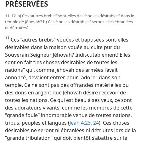
PRÉSERVÉES
11, 12. a) Ces “autres brebis” sont-​elles des “choses désirables” dans le
temple de Jéhovah? b) Ces “choses désirables” seront-​elles ébranlées
et détruites?
11
Ces “autres brebis” vouées et baptisées sont-​elles
désirables dans la maison vouée au culte pur du
Souverain Seigneur Jéhovah? Indiscutablement! Elles
sont en fait “les choses désirables de toutes les
nations” qui, comme Jéhovah des armées l’avait
annoncé, devaient entrer pour l’adorer dans son
temple. Ce ne sont pas des offrandes matérielles ou
des dons en argent que Jéhovah désire recevoir de
toutes les nations. Ce qui est beau à ses yeux, ce sont
des adorateurs vivants, comme les membres de cette
“grande foule” innombrable venue de toutes nations,
tribus, peuples et langues (
Jean 4:23, 24
). Ces choses
désirables ne seront ni ébranlées ni détruites lors de la
“grande tribulation” qui doit bientôt s’abattre sur le