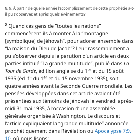
8, 9. À partir de quelle année l’accomplissement de cette prophétie a-​t-​
il pu s’observer, et après quels événements?
8
Quand ces gens de “toutes les nations”
commencèrent-​ils à monter à la “montagne
[symbolique] de Jéhovah”, pour adorer ensemble dans
“la maison du Dieu de Jacob”? Leur rassemblement a
pu s’observer depuis la parution d’un article en deux
parties intitulé “La grande multitude”, publié dans
La
er
Tour de Garde
, édition anglaise du 1
et du 15 août
er
1935 (éd. fr. du 1
et du 15 novembre 1935), soit
quatre années avant la Seconde Guerre mondiale. Les
pensées développées dans cet article avaient été
présentées aux témoins de Jéhovah le vendredi après-
midi 31 mai 1935, à l’occasion d’une assemblée
générale organisée à Washington. Le discours et
l’article expliquaient la “grande multitude” annoncée
prophétiquement dans Révélation ou
Apocalypse 7:9,
10
, où nous lisons: