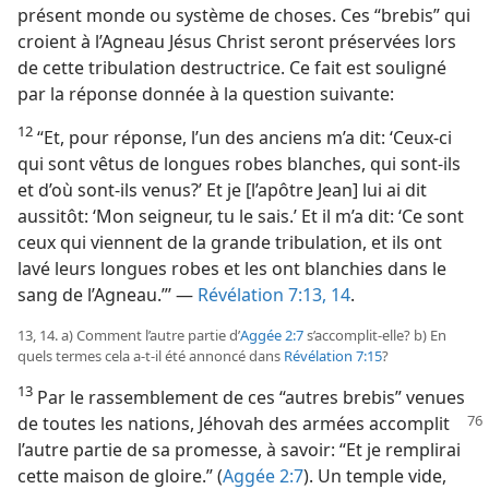
présent monde ou système de choses. Ces “brebis” qui
croient à l’Agneau Jésus Christ seront préservées lors
de cette tribulation destructrice. Ce fait est souligné
par la réponse donnée à la question suivante:
12
“Et, pour réponse, l’un des anciens m’a dit: ‘Ceux-ci
qui sont vêtus de longues robes blanches, qui sont-​ils
et d’où sont-​ils venus?’ Et je [l’apôtre Jean] lui ai dit
aussitôt: ‘Mon seigneur, tu le sais.’ Et il m’a dit: ‘Ce sont
ceux qui viennent de la grande tribulation, et ils ont
lavé leurs longues robes et les ont blanchies dans le
sang de l’Agneau.”’ —
Révélation 7:13, 14
.
13, 14. a) Comment l’autre partie d’
Aggée 2:7
s’accomplit-​elle? b) En
quels termes cela a-​t-​il été annoncé dans
Révélation 7:15
?
13
Par le rassemblement de ces “autres brebis” venues
de toutes les nations, Jéhovah des armées accomplit
l’autre partie de sa promesse, à savoir: “Et je remplirai
cette maison de gloire.” (
Aggée 2:7
). Un temple vide,