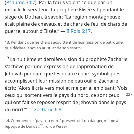
(
Psaume 34:7
). Par la foi ils voient ce que par un
miracle le serviteur du prophète Élisée vit pendant le
siège de Dothan, à savoir: “La région montagneuse
était pleine de chevaux et de chars de feu, de chars de
guerre, autour d’Élisée.” —
II Rois 6:17
.
13. Pendant que les chars s’acquittent de leur mission de patrouille,
que déclare Jéhovah au sujet de son esprit?
13
La huitième et dernière vision du prophète Zacharie
s’achève par une expression de l’approbation de
Jéhovah pendant que les quatre chars symboliques
accomplissent leur mission de patrouille. Zacharie
écrit: “Alors il cria vers moi et me parla, en disant: ‘Vois,
ceux qui sortent vers
le pays du nord, ce sont ceux
qui ont fait se reposer l’esprit de Jéhovah dans le pays
du nord.”’ —
Zacharie 6:8
.
14. Comment ce “pays du nord” présentait-​il un danger, même à
er
l’époque de Darius I
, roi de Perse?