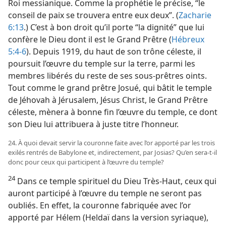
Roi messianique. Comme la prophétie le précise, “le
conseil de paix se trouvera entre eux deux”. (
Zacharie
6:13
.) C’est à bon droit qu’il porte “la dignité” que lui
confère le Dieu dont il est le Grand Prêtre (
Hébreux
5:4-6
). Depuis 1919, du haut de son trône céleste, il
poursuit l’œuvre du temple sur la terre, parmi les
membres libérés du reste de ses sous-prêtres oints.
Tout comme le grand prêtre Josué, qui bâtit le temple
de Jéhovah à Jérusalem, Jésus Christ, le Grand Prêtre
céleste, mènera à bonne fin l’œuvre du temple, ce dont
son Dieu lui attribuera à juste titre l’honneur.
24. À quoi devait servir la couronne faite avec l’or apporté par les trois
exilés rentrés de Babylone et, indirectement, par Josias? Qu’en sera-​t-​il
donc pour ceux qui participent à l’œuvre du temple?
24
Dans ce temple spirituel du Dieu Très-Haut, ceux qui
auront participé à l’œuvre du temple ne seront pas
oubliés. En effet, la couronne fabriquée avec l’or
apporté par Hélem (Heldaï dans la version syriaque),