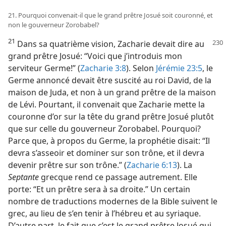
21. Pourquoi convenait-​il que le grand prêtre Josué soit couronné, et
non le gouverneur Zorobabel?
21
Dans sa quatrième vision, Zacharie devait dire au
grand prêtre Josué: “Voici que j’introduis mon
serviteur Germe!” (
Zacharie 3:8
). Selon
Jérémie 23:5
, le
Germe annoncé devait être suscité au roi David, de la
maison de Juda, et non à un grand prêtre de la maison
de Lévi. Pourtant, il convenait que Zacharie mette la
couronne d’or sur la tête du grand prêtre Josué plutôt
que sur celle du gouverneur Zorobabel. Pourquoi?
Parce que, à propos du Germe, la prophétie disait: “Il
devra s’asseoir et dominer sur son trône, et il devra
devenir prêtre sur son trône.” (
Zacharie 6:13
). La
Septante
grecque rend ce passage autrement. Elle
porte: “Et un prêtre sera à sa droite.” Un certain
nombre de traductions modernes de la Bible suivent le
grec, au lieu de s’en tenir à l’hébreu et au syriaque.
D’autre part, le fait que c’est le grand prêtre Josué qui