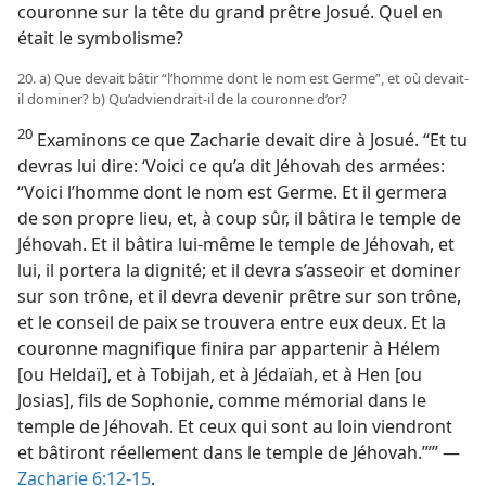
couronne sur la tête du grand prêtre Josué. Quel en
était le symbolisme?
20. a) Que devait bâtir “l’homme dont le nom est Germe”, et où devait-​
il dominer? b) Qu’adviendrait-​il de la couronne d’or?
20
Examinons ce que Zacharie devait dire à Josué. “Et tu
devras lui dire: ‘Voici ce qu’a dit Jéhovah des armées:
“Voici l’homme dont le nom est Germe. Et il germera
de son propre lieu, et, à coup sûr, il bâtira le temple de
Jéhovah. Et il bâtira lui-​même le temple de Jéhovah, et
lui, il portera la dignité; et il devra s’asseoir et dominer
sur son trône, et il devra devenir prêtre sur son trône,
et le conseil de paix se trouvera entre eux deux. Et la
couronne magnifique finira par appartenir à Hélem
[ou Heldaï], et à Tobijah, et à Jédaïah, et à Hen [ou
Josias], fils de Sophonie, comme mémorial dans le
temple de Jéhovah. Et ceux qui sont au loin viendront
et bâtiront réellement dans le temple de Jéhovah.”’” —
Zacharie 6:12-15
.