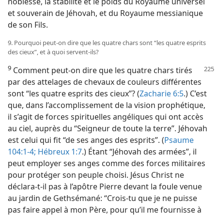
noblesse, la stabilité et le poids du Royaume universel
et souverain de Jéhovah, et du Royaume messianique
de son Fils.
9. Pourquoi peut-​on dire que les quatre chars sont “les quatre esprits
des cieux”, et à quoi servent-​ils?
9
Comment peut-​on dire que les quatre chars tirés
par des attelages de chevaux de couleurs différentes
sont “les quatre esprits des cieux”? (
Zacharie 6:5
.) C’est
que, dans l’accomplissement de la vision prophétique,
il s’agit de forces spirituelles angéliques qui ont accès
au ciel, auprès du “Seigneur de toute la terre”. Jéhovah
est celui qui fit “de ses anges des esprits”. (
Psaume
104:1-4;
Hébreux 1:7
.) Étant “Jéhovah des armées”, il
peut employer ses anges comme des forces militaires
pour protéger son peuple choisi. Jésus Christ ne
déclara-​t-​il pas à l’apôtre Pierre devant la foule venue
au jardin de Gethsémané: “Crois-​tu que je ne puisse
pas faire appel à mon Père, pour qu’il me fournisse à