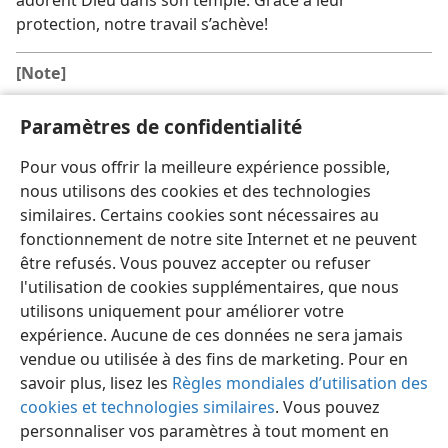
adorent Dieu dans son temple. Grâce à leur
protection, notre travail s’achève!
[Note]
À propos des mots “derrière la mer”, une note dans
a
Paramètres de confidentialité
la
Traduction du monde nouveau
(édition anglaise avec
notes) déclare: “En modifiant légèrement le T. M. [texte
Pour vous offrir la meilleure expérience possible,
massorétique en hébreu]. Littéralement ‘après eux’
nous utilisons des cookies et des technologies
(
LXX
,
Vulg
.), c’est-à-dire dans le sens opposé, vers
similaires. Certains cookies sont nécessaires au
l’ouest, vers la Grande Mer ou Méditerranée.”
fonctionnement de notre site Internet et ne peuvent
être refusés. Vous pouvez accepter ou refuser
l'utilisation de cookies supplémentaires, que nous
utilisons uniquement pour améliorer votre
expérience. Aucune de ces données ne sera jamais
vendue ou utilisée à des fins de marketing. Pour en
savoir plus, lisez les
Règles mondiales d’utilisation des
cookies et technologies similaires
. Vous pouvez
personnaliser vos paramètres à tout moment en