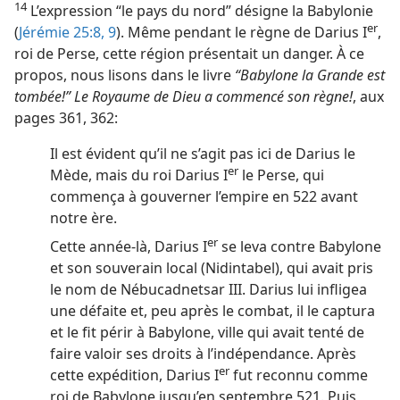
14
L’expression “le pays du nord” désigne la Babylonie
er
(
Jérémie 25:8, 9
). Même pendant le règne de Darius I
,
roi de Perse, cette région présentait un danger. À ce
propos, nous lisons dans le livre
“Babylone la Grande est
tombée!” Le Royaume de Dieu a commencé son règne!
, aux
pages 361, 362:
Il est évident qu’il ne s’agit pas ici de Darius le
er
Mède, mais du roi Darius I
le Perse, qui
commença à gouverner l’empire en 522 avant
notre ère.
er
Cette année-​là, Darius I
se leva contre Babylone
et son souverain local (Nidintabel), qui avait pris
le nom de Nébucadnetsar III. Darius lui infligea
une défaite et, peu après le combat, il le captura
et le fit périr à Babylone, ville qui avait tenté de
faire valoir ses droits à l’indépendance. Après
er
cette expédition, Darius I
fut reconnu comme
roi de Babylone jusqu’en septembre 521. Puis