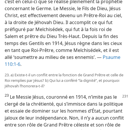
c’est en celui-ci que se réalise pleinement la prophétie
concernant le Germe. Le Messie, le Fils de Dieu, Jésus
Christ, est effectivement devenu un Prêtre-Roi au ciel,
à la droite de Jéhovah Dieu. Il accomplit ce qui fut
préfiguré par Melchisédek, qui fut à la fois roi de
Salem et prêtre du Dieu Très-Haut. Depuis la fin des
temps des Gentils en 1914, Jésus règne dans les cieux
en tant que Roi-Prêtre, comme Melchisédek, et il est
allé ‘soumettre au milieu de ses ennemis’. —
Psaume
110:1-6
.
23. a) Existe-​t-​il un conflit entre la fonction de Grand Prêtre et celle de
Roi remplies par Jésus? b) Qui lui a conféré “la dignité”, et pourquoi
Jéhovah l’honorera-​t-​il?
23
Le Messie Jésus, couronné en 1914, n’imite pas le
clergé de la chrétienté, qui s’immisce dans la politique
et essaie de dominer sur les hommes d’État, pourtant
jaloux de leur indépendance. Non, il n’y a aucun conflit
entre son rôle de Grand Prêtre céleste et son rôle de