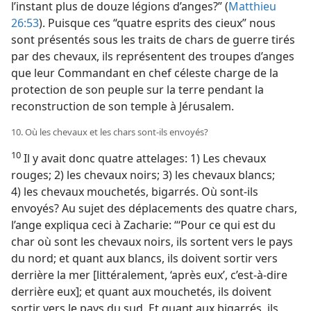
l’instant plus de douze légions d’anges?” (
Matthieu
26:53
). Puisque ces “quatre esprits des cieux” nous
sont présentés sous les traits de chars de guerre tirés
par des chevaux, ils représentent des troupes d’anges
que leur Commandant en chef céleste charge de la
protection de son peuple sur la terre pendant la
reconstruction de son temple à Jérusalem.
10. Où les chevaux et les chars sont-​ils envoyés?
10
Il y avait donc quatre attelages: 1) Les chevaux
rouges; 2) les chevaux noirs; 3) les chevaux blancs;
4) les chevaux mouchetés, bigarrés. Où sont-​ils
envoyés? Au sujet des déplacements des quatre chars,
l’ange expliqua ceci à Zacharie: “‘Pour ce qui est du
char où sont les chevaux noirs, ils sortent vers le pays
du nord; et quant aux blancs, ils doivent sortir vers
derrière la mer [littéralement, ‘après eux’, c’est-à-dire
derrière eux]; et quant aux mouchetés, ils doivent
sortir vers le pays du sud. Et quant aux bigarrés, ils