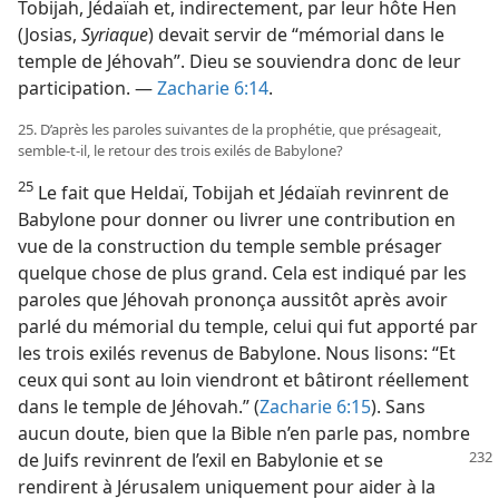
Tobijah, Jédaïah et, indirectement, par leur hôte Hen
(Josias,
Syriaque
) devait servir de “mémorial dans le
temple de Jéhovah”. Dieu se souviendra donc de leur
participation. —
Zacharie 6:14
.
25. D’après les paroles suivantes de la prophétie, que présageait,
semble-​t-​il, le retour des trois exilés de Babylone?
25
Le fait que Heldaï, Tobijah et Jédaïah revinrent de
Babylone pour donner ou livrer une contribution en
vue de la construction du temple semble présager
quelque chose de plus grand. Cela est indiqué par les
paroles que Jéhovah prononça aussitôt après avoir
parlé du mémorial du temple, celui qui fut apporté par
les trois exilés revenus de Babylone. Nous lisons: “Et
ceux qui sont au loin viendront et bâtiront réellement
dans le temple de Jéhovah.” (
Zacharie 6:15
). Sans
aucun doute, bien que la Bible n’en parle pas, nombre
de Juifs revinrent de l’exil en
Babylonie et se
rendirent à Jérusalem uniquement pour aider à la